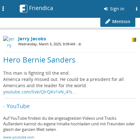
Friendica
Toggle
Sign in
navigation
Mention
Jerry Jacobs
Wednesday, March 5, 2025, 9:09 AM
•
Hero Bernie Sanders
This man is fighting till the end.
America really missed out. He could be a president for all
Americans and the leader for the world.
youtube.com/live/QlrQKv1vN_4?s…
- YouTube
Auf YouTube findest du die angesagtesten Videos und Tracks.
Außerdem kannst du eigene Inhalte hochladen und mit Freunden oder
gleich der ganzen Welt teilen.
www.youtube.com