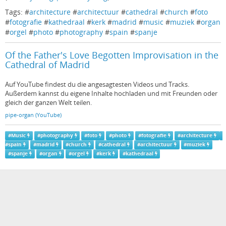
Tags: #
architecture
#
architectuur
#
cathedral
#
church
#
foto
#
fotografie
#
kathedraal
#
kerk
#
madrid
#
music
#
muziek
#
organ
#
orgel
#
photo
#
photography
#
spain
#
spanje
Of the Father's Love Begotten Improvisation in the
Cathedral of Madrid
Auf YouTube findest du die angesagtesten Videos und Tracks.
Außerdem kannst du eigene Inhalte hochladen und mit Freunden oder
gleich der ganzen Welt teilen.
pipe-organ (YouTube)
#
Music
#
photography
#
foto
#
photo
#
fotografie
#
architecture
#
spain
#
madrid
#
church
#
cathedral
#
architectuur
#
muziek
#
spanje
#
organ
#
orgel
#
kerk
#
kathedraal