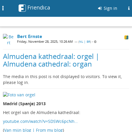
Friendica
Toggle
Sign in
navigation
Bert Ernste
Friday, November 28, 2025, 10:26 AM
— (
NL | BR
)
•
Almudena kathedraal: orgel |
Almudena cathedral: organ
The media in this post is not displayed to visitors. To view it,
please log in.
Madrid (Spanje) 2013
Het orgel van de Almudena kathedraal:
youtube.com/watch?v=SDSWc6pcNh…
(
Van mijn blog | From my blog
)