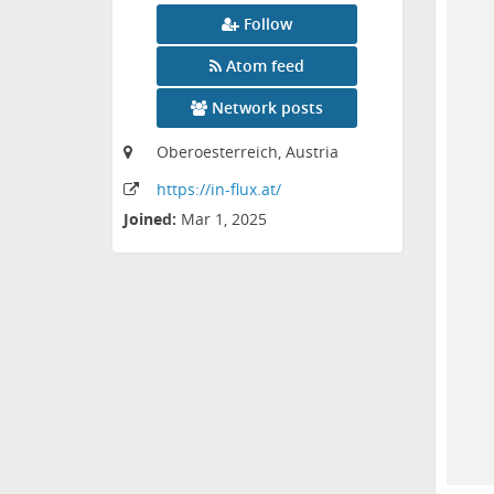
Follow
Atom feed
Network posts
Oberoesterreich, Austria
https:
/
/in-flux
.at
/
Joined:
Mar 1, 2025