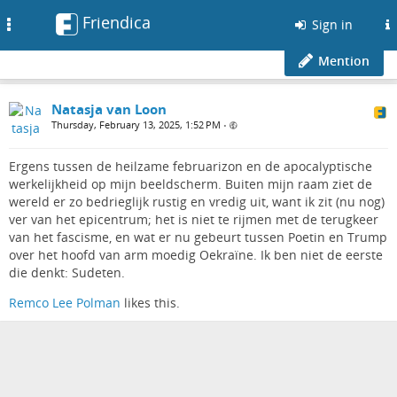
Friendica
Toggle
Sign in
navigation
Mention
Natasja van Loon
Thursday, February 13, 2025, 1:52 PM
•
Ergens tussen de heilzame februarizon en de apocalyptische
werkelijkheid op mijn beeldscherm. Buiten mijn raam ziet de
wereld er zo bedrieglijk rustig en vredig uit, want ik zit (nu nog)
ver van het epicentrum; het is niet te rijmen met de terugkeer
van het fascisme, en wat er nu gebeurt tussen Poetin en Trump
over het hoofd van arm moedig Oekraïne. Ik ben niet de eerste
die denkt: Sudeten.
Remco Lee Polman
likes this.