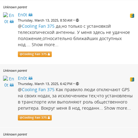
Unknown parent
En0t 🦝
•
Thursday, March 13, 2025, 8:50 AM
@
Cooling Fan 375
да,но только с установкой
телескопической антенны. У меня здесь не удачное
положение,относительно ближайших доступных
нод....
Show more...
@
Cooling Fan 375
Unknown parent
En0t 🦝
•
Thursday, March 13, 2025, 6:42 PM
@
Cooling Fan 375
Как правило люди отключают GPS
на своих нодах, за исключением тех,что установлены
в транспорте или выполняют роль общественного
репитера. Вокруг меня 8 нод, геоданн...
Show more...
@
Cooling Fan 375
Unknown parent