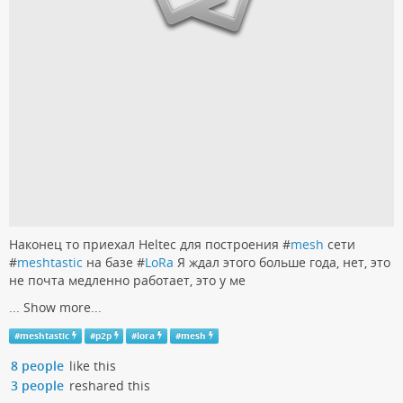
Наконец то приехал Heltec для построения #
mesh
сети
#
meshtastic
на базе #
LoRa
Я ждал этого больше года, нет, это
не почта медленно работает, это у ме
...
Show more...
#
meshtastic
#
p2p
#
lora
#
mesh
8 people
like this
3 people
reshared this