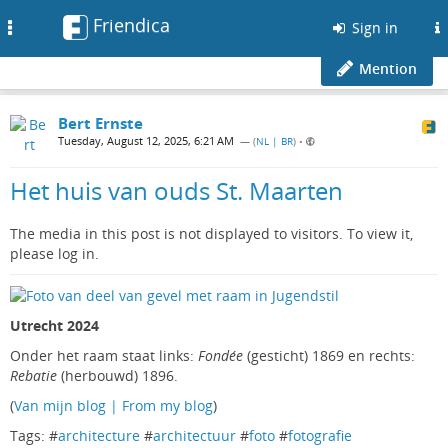
Friendica
Toggle
Sign in
navigation
Mention
Bert Ernste
Tuesday, August 12, 2025, 6:21 AM
— (
NL | BR
)
•
Het huis van ouds St. Maarten
The media in this post is not displayed to visitors. To view it,
please log in.
Utrecht 2024
Onder het raam staat links:
Fondée
(gesticht) 1869 en rechts:
Rebatie
(herbouwd) 1896.
(
Van mijn blog | From my blog
)
Tags: #
architecture
#
architectuur
#
foto
#
fotografie