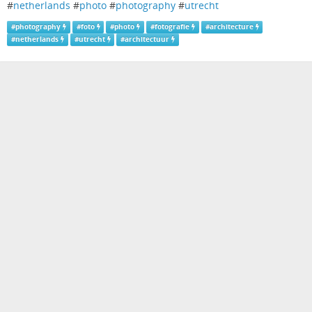
#
netherlands
#
photo
#
photography
#
utrecht
#
photography
#
foto
#
photo
#
fotografie
#
architecture
#
netherlands
#
utrecht
#
architectuur