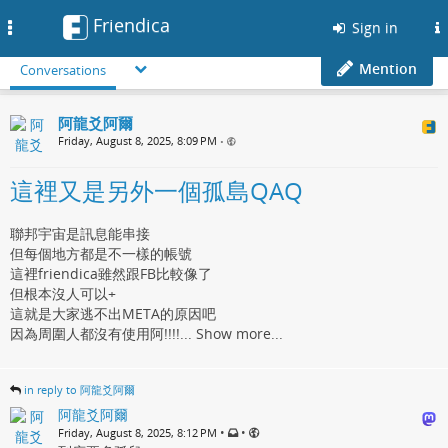
Friendica
Toggle
Sign in
navigation
Mention
Conversations
阿龍爻阿爾
Friday, August 8, 2025, 8:09 PM
•
這裡又是另外一個孤島QAQ
聯邦宇宙是訊息能串接
但每個地方都是不一樣的帳號
這裡friendica雖然跟FB比較像了
但根本沒人可以+
這就是大家逃不出META的原因吧
因為周圍人都沒有使用阿!!!!...
Show more...
in reply to 阿龍爻阿爾
阿龍爻阿爾
•
•
Friday, August 8, 2025, 8:12 PM