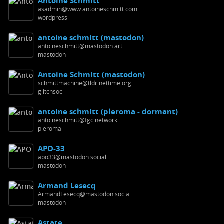
Antoine Schmitt
asadmin@www.antoineschmitt.com
wordpress
antoine schmitt (mastodon)
antoineschmitt@mastodon.art
mastodon
Antoine Schmitt (mastodon)
schmittmachine@tldr.nettime.org
glitchsoc
antoine schmitt (pleroma - dormant)
antoineschmitt@fgc.network
pleroma
APO-33
apo33@mastodon.social
mastodon
Armand Lesecq
ArmandLesecq@mastodon.social
mastodon
Astate