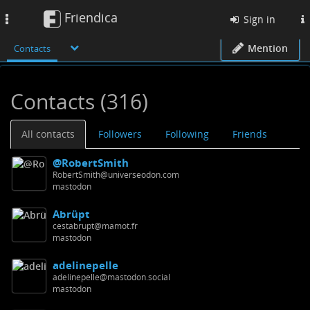
Friendica
Toggle
Sign in
navigation
Mention
Contacts
Contacts (316)
All contacts
Followers
Following
Friends
@RobertSmith
RobertSmith@universeodon.com
mastodon
Abrüpt
cestabrupt@mamot.fr
mastodon
adelinepelle
adelinepelle@mastodon.social
mastodon