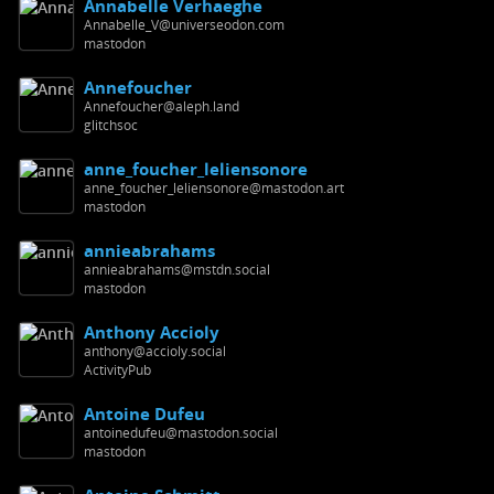
Annabelle Verhaeghe
Annabelle_V@universeodon.com
mastodon
Annefoucher
Annefoucher@aleph.land
glitchsoc
anne_foucher_leliensonore
anne_foucher_leliensonore@mastodon.art
mastodon
annieabrahams
annieabrahams@mstdn.social
mastodon
Anthony Accioly
anthony@accioly.social
ActivityPub
Antoine Dufeu
antoinedufeu@mastodon.social
mastodon