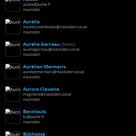
astate@piaille.fr
mastodon
Aurélie
AurelieLoveinbooks@mastodon.social
mastodon
Aurélie Garreau
(News)
aureliegarreau@mastodon.social
mastodon
Aurélien Meimaris
aurelienmeimaris@mastodon.social
mastodon
Aurore Claverie
maginaire@mastodon.social
mastodon
Barzilouik
bz@piaille.fr
mastodon
Bokhobza