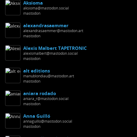
Aksioma
aksioma@mastodon.social
mastodon
alexandrasaemmer
alexandrasaemmer@mastodon.art
mastodon
Alexis Malbert TAPETRONIC
alexismalbert@mastodon.social
mastodon
alt editions
manublondiau@mastodon.art
mastodon
aniara rodado
aniara_r@mastodon.social
mastodon
Anna Guilló
annaguillo@mastodon.social
mastodon