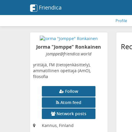
Friendica
Profile
Rec
Jorma "Jomppe" Ronkainen
jomppe
@friendica
.world
yrittäjä, FM (tietojenkäsittely),
ammatillinen opettaja (AmO),
filosofia
Follow
Atom feed
Network posts
Kannus, Finland