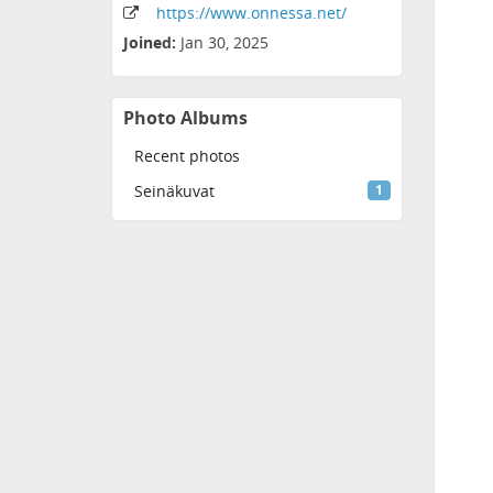
https:
/
/www
.onnessa
.net
/
Joined:
Jan 30, 2025
Photo Albums
Recent photos
Seinäkuvat
1