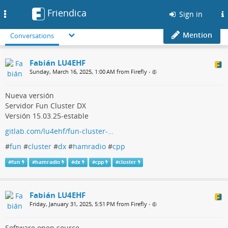
Friendica
Toggle
Sign in
navigation
Mention
Conversations
Fabián LU4EHF
Sunday, March 16, 2025, 1:00 AM from Firefly
•
Nueva versión
Servidor Fun Cluster DX
Versión 15.03.25-estable
gitlab.com/lu4ehf/fun-cluster-…
#
fun
#
cluster
#
dx
#
hamradio
#
cpp
#
fun
#
hamradio
#
dx
#
cpp
#
cluster
Fabián LU4EHF
Friday, January 31, 2025, 5:51 PM from Firefly
•
Software open source