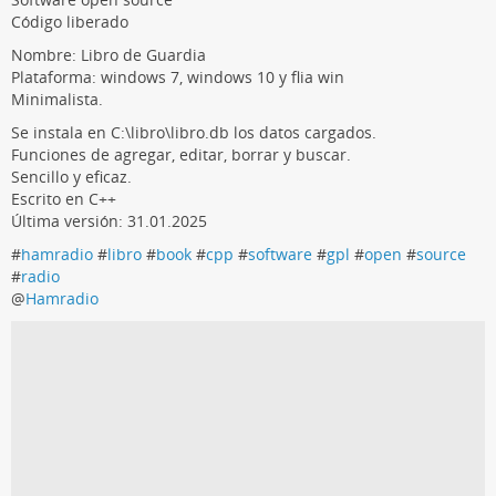
Código liberado
Nombre: Libro de Guardia
Plataforma: windows 7, windows 10 y flia win
Minimalista.
Se instala en C:\libro\libro.db los datos cargados.
Funciones de agregar, editar, borrar y buscar.
Sencillo y eficaz.
Escrito en C++
Última versión: 31.01.2025
#
hamradio
#
libro
#
book
#
cpp
#
software
#
gpl
#
open
#
source
#
radio
@
Hamradio