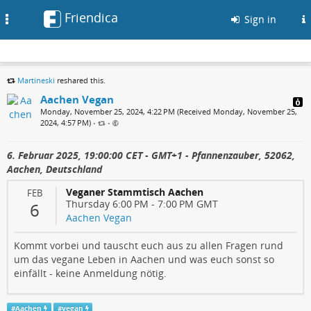
Friendica
Toggle
Sign in
navigation
Martineski
reshared this.
Aachen Vegan
Monday, November 25, 2024, 4:22 PM (Received Monday, November 25,
2024, 4:57 PM)
•
•
6. Februar 2025, 19:00:00 CET - GMT+1 - Pfannenzauber, 52062,
Aachen, Deutschland
Veganer Stammtisch Aachen
FEB
Thursday 6:00 PM
-
7:00 PM
GMT
6
Aachen Vegan
Kommt vorbei und tauscht euch aus zu allen Fragen rund
um das vegane Leben in Aachen und was euch sonst so
einfällt - keine Anmeldung nötig.
#
Aachen
#
vegan