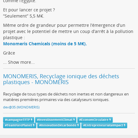
comme l’Égypte.
Et pour lancer ce projet ?
“Seulement” 5,5 M€.
Même ordre de grandeur pour permettre l’émergence d’un
projet avec le potentiel de mettre un coup d’arrêt à la pollution
plastique :
Monomeris Chemicals (moins de 5 M€).
Grâce
...
Show more...
MONOMERIS, Recyclage ionique des déchets
plastiques - MONOMERIS
Recyclage de tous types de déchets non inertes et non dangereux en
matières premières primaires via des catalyseurs ioniques.
dev@35 (MONOMERIS)
#
campagneTFTP
#
InvestissementClimat
#
ÉconomCirculaire
#
TeamForePlanet
#
InnovationDécarbonée
#
EntrepreneuriataImpact