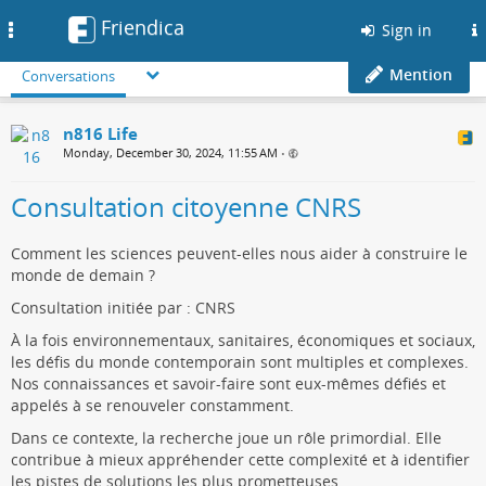
Friendica
Toggle
Sign in
navigation
Mention
Conversations
n816 Life
Monday, December 30, 2024, 11:55 AM
•
Consultation citoyenne CNRS
Comment les sciences peuvent-elles nous aider à construire le
monde de demain ?
Consultation initiée par : CNRS
À la fois environnementaux, sanitaires, économiques et sociaux,
les défis du monde contemporain sont multiples et complexes.
Nos connaissances et savoir-faire sont eux-mêmes défiés et
appelés à se renouveler constamment.
Dans ce contexte, la recherche joue un rôle primordial. Elle
contribue à mieux appréhender cette complexité et à identifier
les pistes de solutions les plus prometteuses.