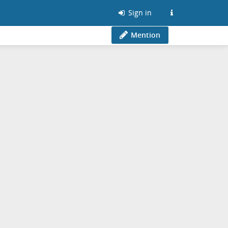
Sign in
Mention