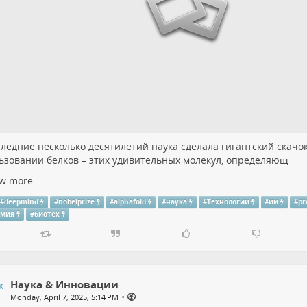
следние несколько десятилетий наука сделала гигантский скачо
ьзовании белков – этих удивительных молекул, определяющ
w more...
#
deepmind
#
nobelprize
#
alphafold
#
наука
#
Технологии
#
ии
#
pr
имия
#
биотех
Наука & Инновации
•
Monday, April 7, 2025, 5:14 PM