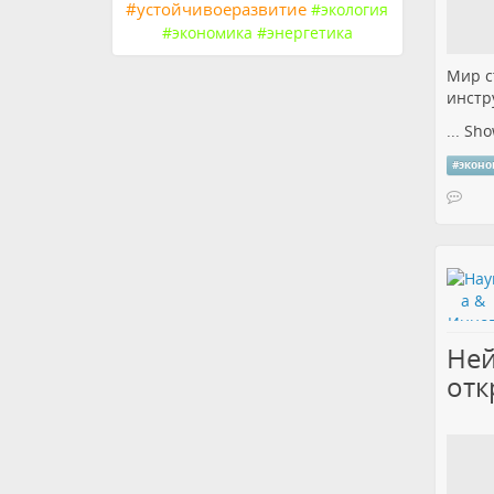
#
устойчивоеразвитие
#
экология
#
экономика
#
энергетика
Мир с
инстр
...
Sho
#
экон
Ней
отк