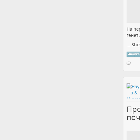
На пе
генет
...
Sho
#
наука
Про
поч