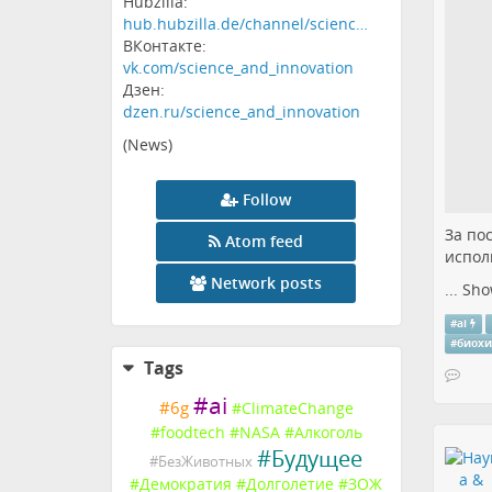
Hubzilla:
hub.hubzilla.de/channel/scienc…
ВКонтакте:
vk.com/science_and_innovation
Дзен:
dzen.ru/science_and_innovation
(News)
Follow
За по
Atom feed
испол
Network posts
...
Sho
#
ai
#
биох
Tags
#
ai
#
6g
#
ClimateChange
#
foodtech
#
NASA
#
Алкоголь
#
Будущее
#
БезЖивотных
#
Демократия
#
Долголетие
#
ЗОЖ