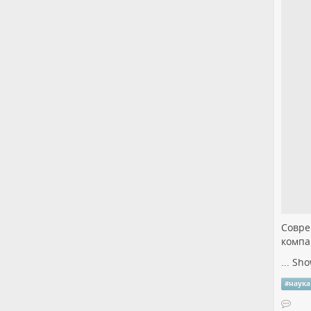
Совре
компа
...
Sho
#
наука