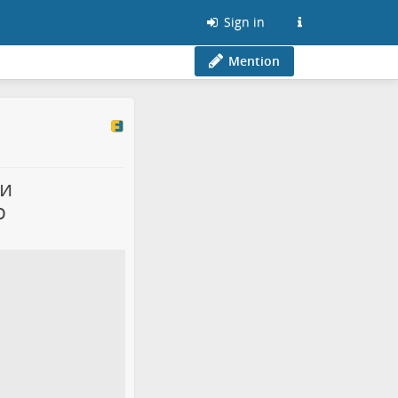
Sign in
Mention
 и
ю