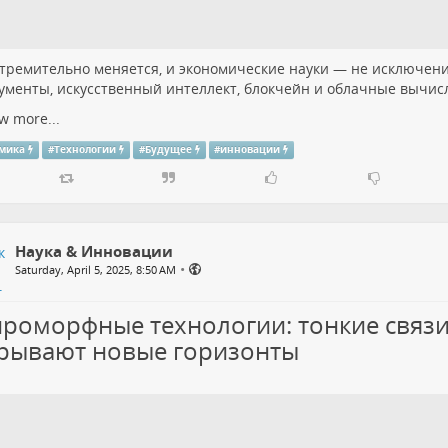
тремительно меняется, и экономические науки — не исключен
ументы, искусственный интеллект, блокчейн и облачные вычис
w more...
омика
#
Технологии
#
Будущее
#
инновации
Наука & Инновации
•
Saturday, April 5, 2025, 8:50 AM
роморфные технологии: тонкие связ
рывают новые горизонты