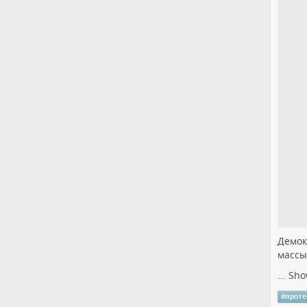
Демок
массы
...
Sho
#
прот