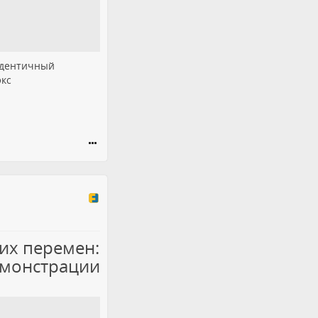
 идентичный
экс
ких перемен:
емонстрации