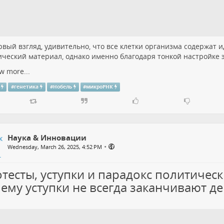
рвый взгляд, удивительно, что все клетки организма содержат
ический материал, однако именно благодаря тонкой настройке 
w more...
#
генетика
#
Нобель
#
микроРНК
Наука & Инновации
•
Wednesday, March 26, 2025, 4:52 PM
тесты, уступки и парадокс политичес
ему уступки не всегда заканчивают д