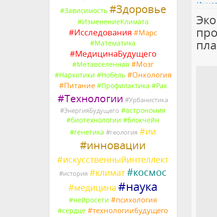
#
Здоровье
#
Зависимость
Эко
#
ИзменениеКлимата
про
#
Исследования
#
Марс
пла
#
Математика
#
МедицинаБудущего
#
Мозг
#
Метавселенная
#
Онкология
#
Наркотики
#
Нобель
#
Питание
#
Профилактика
#
Рак
#
Технологии
#
Урбанистика
#
астрономия
#
ЭнергияБудущего
#
биотехнологии
#
блокчейн
#
ии
#
генетика
#
геология
#
инновации
#
искусственныйинтеллект
#
космос
#
климат
#
история
#
наука
#
медицина
#
психология
#
нейросети
#
технологиибудущего
#
сердце