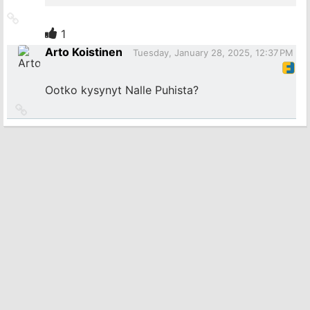
Link
to
1
source
Arto Koistinen
Tuesday, January 28, 2025, 12:37 PM
Ootko kysynyt Nalle Puhista?
Link
to
source