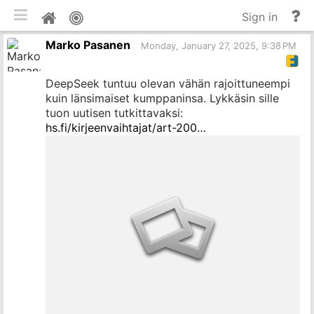
Toggle mobile
He
Home
Sign in
an
Marko Pasanen
do
Monday, January 27, 2025, 9:38 PM
DeepSeek tuntuu olevan vähän rajoittuneempi
kuin länsimaiset kumppaninsa. Lykkäsin sille
tuon uutisen tutkittavaksi:
hs.fi/kirjeenvaihtajat/art-200…