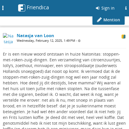
Friendica
Toggle
Sign in
navigation
Mention
Natasja van Loon
Wednesday, February 12, 2025, 1:49 PM
•
Er is een nieuw woord ontstaan in huize Natonitas: stoppen-
met-roken-zuig-dingen. Een verzameling van citroenzuurtjes,
lolly’s, zoethout, minivaper, een stroopsoldaatje (ouderwets
Hollands snoepgoed) dat nooit op komt. Ik vermoed dat ik de
stoppen-met-roken-zuig-dingen nog wel een jaar nodig zal
hebben. Hoe deed jij dit destijds, lieve mamma? Wij waren al
het huis uit toen jullie met roken stopten. Na die tussenfase
met die sigaren, bedoel ik. O wacht, dat weet ik nog, want je
vertelde me erover: net als ik nu, met snoep in plaats van
brood, en in hetzelfde besef: dat je je suikerinname moest
beteugelen. Je had wel één ander voordeel dat ik niet heb: jij
en Frits lustten koffie. Je deed dit met veel, heel veel koffie. Dat
genotsmiddel heb ik niet tot mijn beschikking, want ik lust geen
koffie (en daarom heb ik een minivaper, maar daar kun je niet