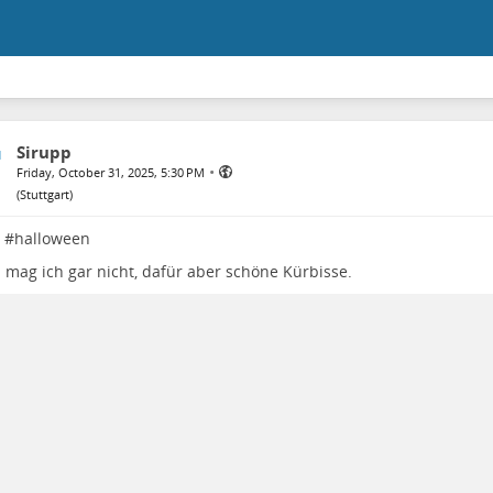
Sirupp
•
Friday, October 31, 2025, 5:30 PM
(
Stuttgart
)
 #
halloween
 mag ich gar nicht, dafür aber schöne Kürbisse.