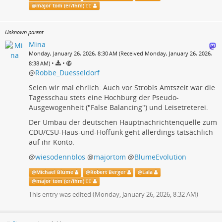
@
major tom (er/ihm) 🏳️‍🌈
Unknown parent
Mina
Monday, January 26, 2026, 8:30 AM (Received Monday, January 26, 2026,
•
•
8:38 AM)
@
Robbe_Duesseldorf
Seien wir mal ehrlich: Auch vor Strobls Amtszeit war die
Tagesschau stets eine Hochburg der Pseudo-
Ausgewogenheit ("False Balancing") und Leisetreterei.
Der Umbau der deutschen Hauptnachrichtenquelle zum
CDU/CSU-Haus-und-Hoffunk geht allerdings tatsächlich
auf ihr Konto.
@
wiesodennblos
@
majortom
@
BlumeEvolution
@
Michael Blume
@
Robert Berger
@
Lala
@
major tom (er/ihm) 🏳️‍🌈
This entry was edited (
Monday, January 26, 2026, 8:32 AM
)