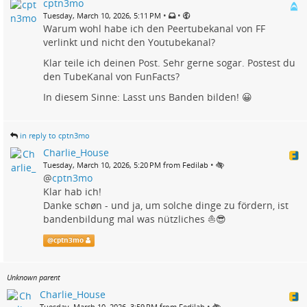
cptn3mo
•
•
Tuesday, March 10, 2026, 5:11 PM
Warum wohl habe ich den Peertubekanal von FF
verlinkt und nicht den Youtubekanal?
Klar teile ich deinen Post. Sehr gerne sogar. Postest du
den TubeKanal von FunFacts?
In diesem Sinne: Lasst uns Banden bilden! 😀
in reply to cptn3mo
Charlie_House
•
Tuesday, March 10, 2026, 5:20 PM from Fedilab
@
cptn3mo
Klar hab ich!
Danke schøn - und ja, um solche dinge zu fördern, ist
bandenbildung mal was nützliches ⛵😎
@
cptn3mo
Unknown parent
Charlie_House
•
Tuesday, March 10, 2026, 3:59 PM from Fedilab