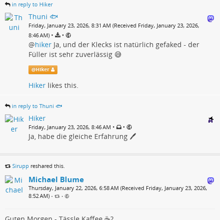
in reply to Hiker
Thuni 🐟
Friday, January 23, 2026, 8:31 AM (Received Friday, January 23, 2026,
•
•
8:46 AM)
@
hiker
Ja, und der Klecks ist natürlich gefaked - der
Füller ist sehr zuverlässig 😅
@
Hiker
Hiker
likes this.
in reply to Thuni 🐟
Hiker
•
•
Friday, January 23, 2026, 8:46 AM
Ja, habe die gleiche Erfahrung 🖊
Sirupp
reshared this.
Michael Blume
Thursday, January 22, 2026, 6:58 AM (Received Friday, January 23, 2026,
8:52 AM)
•
•
Guten Morgen - Tässle Kaffee ☕️?