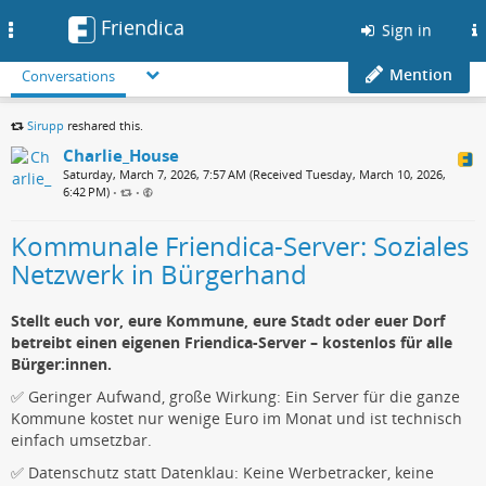
Friendica
Toggle
Sign in
navigation
Mention
Conversations
Sirupp
reshared this.
Charlie_House
Saturday, March 7, 2026, 7:57 AM (Received Tuesday, March 10, 2026,
6:42 PM)
•
•
Kommunale Friendica-Server: Soziales
Netzwerk in Bürgerhand
Stellt euch vor, eure Kommune, eure Stadt oder euer Dorf
betreibt einen eigenen Friendica-Server – kostenlos für alle
Bürger:innen.
✅ Geringer Aufwand, große Wirkung: Ein Server für die ganze
Kommune kostet nur wenige Euro im Monat und ist technisch
einfach umsetzbar.
✅ Datenschutz statt Datenklau: Keine Werbetracker, keine