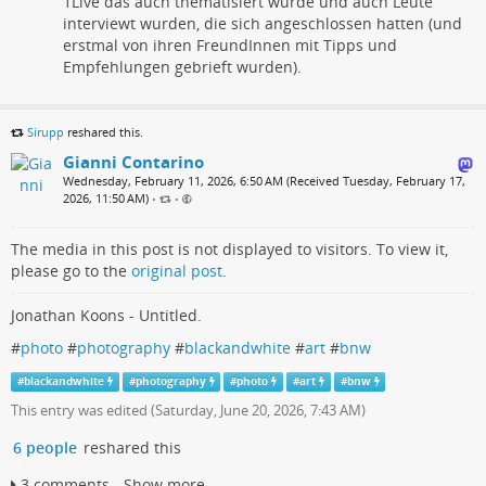
1Live das auch thematisiert wurde und auch Leute
interviewt wurden, die sich angeschlossen hatten (und
erstmal von ihren FreundInnen mit Tipps und
Empfehlungen gebrieft wurden).
Sirupp
reshared this.
Gianni Contarino
Wednesday, February 11, 2026, 6:50 AM (Received Tuesday, February 17,
2026, 11:50 AM)
•
•
The media in this post is not displayed to visitors. To view it,
please go to the
original post
.
Jonathan Koons - Untitled.
#
photo
#
photography
#
blackandwhite
#
art
#
bnw
#
blackandwhite
#
photography
#
photo
#
art
#
bnw
This entry was edited (
Saturday, June 20, 2026, 7:43 AM
)
6 people
reshared this
3 comments - Show more