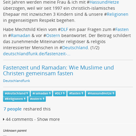
Seit Jahren werden meine Frau & ich mit #
HassundHetze
überzogen, weil wir seit 1997 ein christlich-islamisches
Ehepaar mit inzwischen 3 Kindern sind & unsere #
Religionen
in gegenseitigem Respekt begehen.
Habe Mechthild Klein vom #
DLF
ein paar Fragen zum #
Fasten
in #
Ramadan
& vor #
Ostern
beantwortet. Der Beitrag schildert
das zunehmende Miteinander religiöser & religiös
interessierter Menschen in #
Deutschland
. (1/2)
deutschlandfunk.de/fastenzeit-…
Fastenzeit und Ramadan: Wie Muslime und
Christen gemeinsam fasten
Deutschlandfunk
#
deutschland
#
ramadan
#
DLF
#
fasten
#
HassundHetze
#
Religionen
#
ostern
7 people
reshared this
44 comments - Show more
Unknown parent