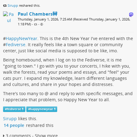
Sirupp
reshared this.
Paul Chambers🚧
Thursday, January 1, 2026, 7:25 AM (Received Thursday, January 1, 2026,
1:18 PM)
•
•
#
HappyNewYear
. This is the 4th New Year I've entered with the
#
Fediverse
. It really feels like a town square or community
center, just like social media is supposed to be like, imo.
Being homebound, when I log on to the Fediverse, it is me
"going to town." I go with you to your concerts, I hike with you,
walk the forests, read your poems and essays, and "feel" your
cats purr. I expand my knowledge, learn different languages
and cultures, and share in your hopes and distresses.
There's too many to @ and reply to with specific messages, and
I appreciate that problem, so Happy New Year to all.
#
fediverse
#
happynewyear
Sirupp
likes this.
14 people
reshared this
3 comments - Show more