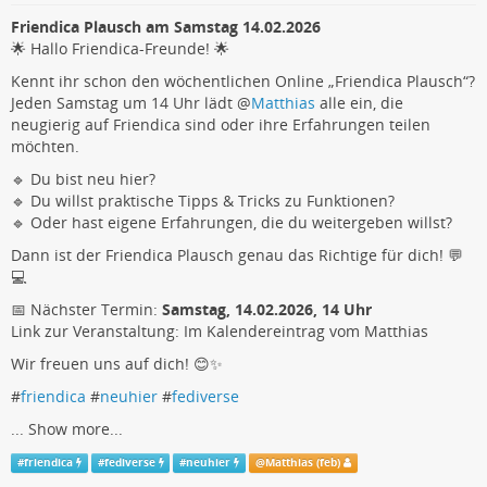
Friendica Plausch am Samstag 14.02.2026
🌟 Hallo Friendica-Freunde! 🌟
Kennt ihr schon den wöchentlichen Online „Friendica Plausch“?
Jeden Samstag um 14 Uhr lädt
@
Matthias
alle ein, die
neugierig auf Friendica sind oder ihre Erfahrungen teilen
möchten.
🔹 Du bist neu hier?
🔹 Du willst praktische Tipps & Tricks zu Funktionen?
🔹 Oder hast eigene Erfahrungen, die du weitergeben willst?
Dann ist der Friendica Plausch genau das Richtige für dich! 💬
💻
📅 Nächster Termin:
Samstag, 14.02.2026, 14 Uhr
Link zur Veranstaltung: Im Kalendereintrag vom Matthias
Wir freuen uns auf dich! 😊✨
#
friendica
#
neuhier
#
fediverse
...
Show more...
#
friendica
#
fediverse
#
neuhier
@
Matthias (feb)