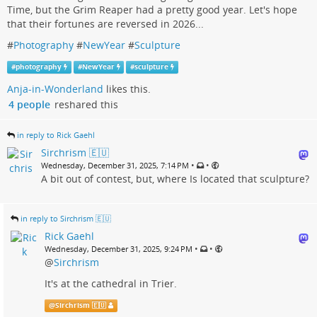
Time, but the Grim Reaper had a pretty good year. Let's hope
that their fortunes are reversed in 2026...
#
Photography
#
NewYear
#
Sculpture
#
photography
#
NewYear
#
sculpture
Anja-in-Wonderland
likes this.
4 people
reshared this
in reply to Rick Gaehl
Sirchrism 🇪🇺
•
•
Wednesday, December 31, 2025, 7:14 PM
A bit out of contest, but, where Is located that sculpture?
in reply to Sirchrism 🇪🇺
Rick Gaehl
•
•
Wednesday, December 31, 2025, 9:24 PM
@
Sirchrism
It's at the cathedral in Trier.
@
Sirchrism 🇪🇺