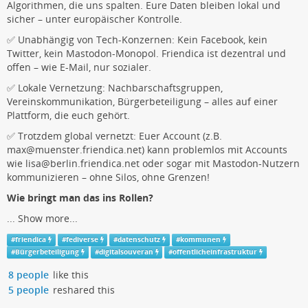
Algorithmen, die uns spalten. Eure Daten bleiben lokal und
sicher – unter europäischer Kontrolle.
✅ Unabhängig von Tech-Konzernen: Kein Facebook, kein
Twitter, kein Mastodon-Monopol. Friendica ist dezentral und
offen – wie E-Mail, nur sozialer.
✅ Lokale Vernetzung: Nachbarschaftsgruppen,
Vereinskommunikation, Bürgerbeteiligung – alles auf einer
Plattform, die euch gehört.
✅ Trotzdem global vernetzt: Euer Account (z.B.
max@muenster.friendica.net) kann problemlos mit Accounts
wie lisa@berlin.friendica.net oder sogar mit Mastodon-Nutzern
kommunizieren – ohne Silos, ohne Grenzen!
Wie bringt man das ins Rollen?
...
Show more...
#
friendica
#
fediverse
#
datenschutz
#
kommunen
#
Bürgerbeteiligung
#
digitalsouveran
#
offentlicheinfrastruktur
8 people
like this
5 people
reshared this