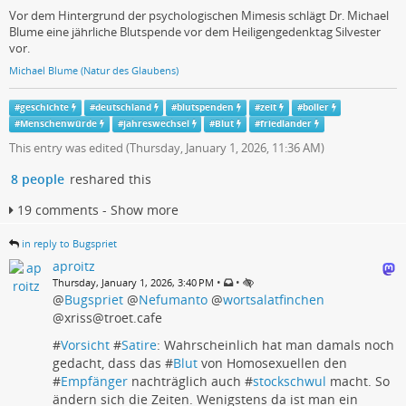
Vor dem Hintergrund der psychologischen Mimesis schlägt Dr. Michael
Blume eine jährliche Blutspende vor dem Heiligengedenktag Silvester
vor.
Michael Blume (Natur des Glaubens)
#
geschichte
#
deutschland
#
blutspenden
#
zeit
#
boller
#
Menschenwürde
#
jahreswechsel
#
Blut
#
friedlander
This entry was edited (
Thursday, January 1, 2026, 11:36 AM
)
8 people
reshared this
19 comments - Show more
in reply to Bugspriet
aproitz
•
•
Thursday, January 1, 2026, 3:40 PM
@
Bugspriet
@
Nefumanto
@
wortsalatfinchen
@xriss@troet.cafe
#
Vorsicht
#
Satire
: Wahrscheinlich hat man damals noch
gedacht, dass das #
Blut
von Homosexuellen den
#
Empfänger
nachträglich auch #
stockschwul
macht. So
ändern sich die Zeiten. Wenigstens da ist man ein