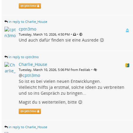
@
cptn3mo
in reply to Charlie_House
cptn3mo
•
•
Tuesday, March 10, 2026, 4:50 PM
Und auch dafür finden sie eine Ausrede 😉
in reply to cptn3mo
Charlie_House
•
Tuesday, March 10, 2026, 5:06 PM from Fedilab
@
cptn3mo
So ist es bei vielen neuen Entwicklungen.
Vielleicht hilfts ja erstmal, solche ideen zu verbreiten
und so ins Gespräch zu bringen...
Magst du s weiterteilen, bitte 😉
@
cptn3mo
in reply to Charlie_House