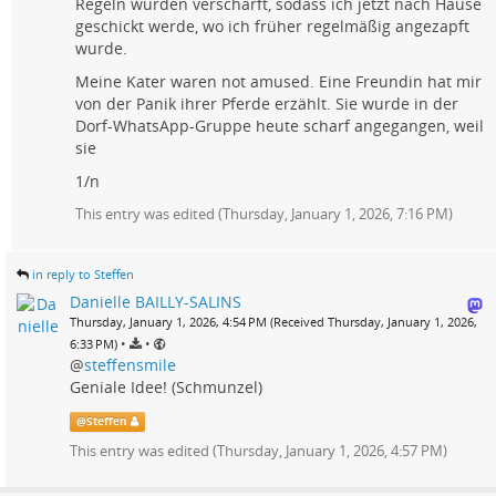
Regeln wurden verschärft, sodass ich jetzt nach Hause
geschickt werde, wo ich früher regelmäßig angezapft
wurde.
Meine Kater waren not amused. Eine Freundin hat mir
von der Panik ihrer Pferde erzählt. Sie wurde in der
Dorf-WhatsApp-Gruppe heute scharf angegangen, weil
sie
1/n
This entry was edited (
Thursday, January 1, 2026, 7:16 PM
)
in reply to Steffen
Danielle BAILLY-SALINS
Thursday, January 1, 2026, 4:54 PM (Received Thursday, January 1, 2026,
•
•
6:33 PM)
@
steffensmile
Geniale Idee! (Schmunzel)
@
Steffen
This entry was edited (
Thursday, January 1, 2026, 4:57 PM
)