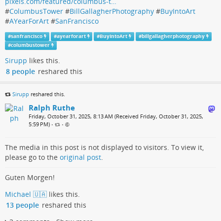
pixels.com/featured/columbus-t…
#
ColumbusTower
#
BillGallagherPhotography
#
BuyIntoArt
#
AYearForArt
#
SanFrancisco
#
sanfrancisco
#
ayearforart
#
BuyIntoArt
#
billgallagherphotography
#
columbustower
Sirupp
likes this.
8 people
reshared this
Sirupp
reshared this.
Ralph Ruthe
Friday, October 31, 2025, 8:13 AM (Received Friday, October 31, 2025,
5:59 PM)
•
•
The media in this post is not displayed to visitors. To view it,
please go to the
original post
.
Guten Morgen!
Michael 🇺🇦
likes this.
13 people
reshared this