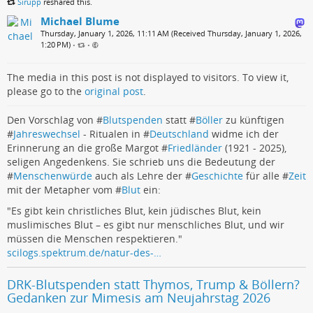
Sirupp
reshared this.
Michael Blume
Thursday, January 1, 2026, 11:11 AM (Received Thursday, January 1, 2026,
1:20 PM)
•
•
The media in this post is not displayed to visitors. To view it,
please go to the
original post
.
Den Vorschlag von #
Blutspenden
statt #
Böller
zu künftigen
#
Jahreswechsel
- Ritualen in #
Deutschland
widme ich der
Erinnerung an die große Margot #
Friedländer
(1921 - 2025),
seligen Angedenkens. Sie schrieb uns die Bedeutung der
#
Menschenwürde
auch als Lehre der #
Geschichte
für alle #
Zeit
mit der Metapher vom #
Blut
ein:
"Es gibt kein christliches Blut, kein jüdisches Blut, kein
muslimisches Blut – es gibt nur menschliches Blut, und wir
müssen die Menschen respektieren."
scilogs.spektrum.de/natur-des-…
DRK-Blutspenden statt Thymos, Trump & Böllern?
Gedanken zur Mimesis am Neujahrstag 2026