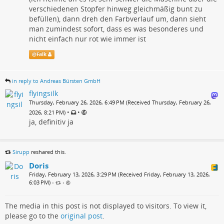
verschiedenen Stopfer hinweg gleichmäßig bunt zu
befüllen), dann dreh den Farbverlauf um, dann sieht
man zumindest sofort, dass es was besonderes und
nicht einfach nur rot wie immer ist
@
Falk
in reply to Andreas Bürsten GmbH
flyingsilk
Thursday, February 26, 2026, 6:49 PM (Received Thursday, February 26,
•
•
2026, 8:21 PM)
ja, definitiv ja
Sirupp
reshared this.
Doris
Friday, February 13, 2026, 3:29 PM (Received Friday, February 13, 2026,
6:03 PM)
•
•
The media in this post is not displayed to visitors. To view it,
please go to the
original post
.