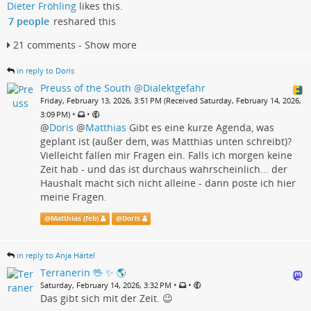
Dieter Fröhling
likes this.
7 people
reshared this
21 comments - Show more
in reply to Doris
Preuss of the South @Dialektgefahr
Friday, February 13, 2026, 3:51 PM (Received Saturday, February 14, 2026,
•
•
3:09 PM)
@
Doris
@
Matthias
Gibt es eine kurze Agenda, was
geplant ist (außer dem, was Matthias unten schreibt)?
Vielleicht fallen mir Fragen ein. Falls ich morgen keine
Zeit hab - und das ist durchaus wahrscheinlich... der
Haushalt macht sich nicht alleine - dann poste ich hier
meine Fragen.
@
Matthias (feb)
@
Doris
in reply to Anja Härtel
Terranerin 🖖 ✨ 🌎
•
•
Saturday, February 14, 2026, 3:32 PM
Das gibt sich mit der Zeit. 😉