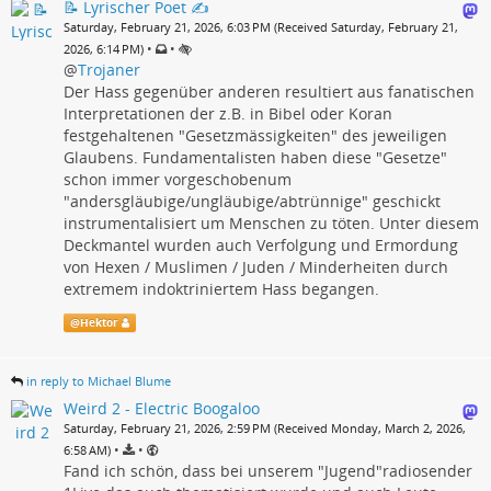
📝 Lyrischer Poet ✍️
Saturday, February 21, 2026, 6:03 PM (Received Saturday, February 21,
•
•
2026, 6:14 PM)
@
Trojaner
Der Hass gegenüber anderen resultiert aus fanatischen
Interpretationen der z.B. in Bibel oder Koran
festgehaltenen "Gesetzmässigkeiten" des jeweiligen
Glaubens. Fundamentalisten haben diese "Gesetze"
schon immer vorgeschobenum
"andersgläubige/ungläubige/abtrünnige" geschickt
instrumentalisiert um Menschen zu töten. Unter diesem
Deckmantel wurden auch Verfolgung und Ermordung
von Hexen / Muslimen / Juden / Minderheiten durch
extremem indoktriniertem Hass begangen.
@
Hektor
in reply to Michael Blume
Weird 2 - Electric Boogaloo
Saturday, February 21, 2026, 2:59 PM (Received Monday, March 2, 2026,
•
•
6:58 AM)
Fand ich schön, dass bei unserem "Jugend"radiosender