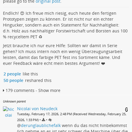
please go to the
original post
.
Endlich! 😍 Ich freue mich riesig, euch heute den fertigen
Prototypen zeigen zu können. Er ist nicht nur ein echter
Hingucker, sondern auch ein Statement für Nachhaltigkeit:
d.h. Holz aus nachhaltiger Forstwirtschaft und Borsten aus 100
% recyceltem PET ♻️
Jetzt brauche ich nur eure Hilfe: Sollten wir damit in Serie
gehen? Ich muss intern noch ein wenig Überzeugungsarbeit
leisten, damit das farbige PET fest ins Sortiment käme. Und
euer Feedback wäre echt mein bestes Argument! ❤️
2 people
like this
50 people
reshared this
179 comments - Show more
Unknown parent
Nicolai von Neudeck
Tuesday, February 17, 2026, 2:48 PM (Received Wednesday, February 25,
•
•
2026, 1:33 PM)
@
derunglaublichefalk
wenn du das nicht hinbekommst
(ich nehme an es ist sehr schwer die Maschine über die