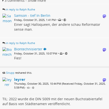
3 comments - Show more
in reply to Ralph Ruthe
Samson - tief In Berlin
•
•
Friday, October 31, 2025, 1:41 PM
Einer sagt Halloqueen, der andere schau Reformator
sense man.
in reply to Ralph Ruthe
Biontechnisierter 🐡
•
•
Friday, October 31, 2025, 10:07 PM
Fies!
Sirupp
reshared this.
leyrer
Thursday, October 30, 2025, 10:44 PM (Received Friday, October 31, 2025,
5:59 PM)
•
•
TIL: 2022 wurde die DIN 5009 mit der neuen Buchstabiertafel
auf Basis von Städtenamen veröffentlicht.