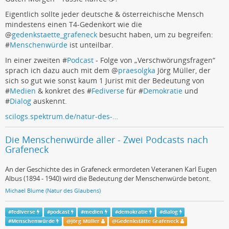
Eigentlich sollte jeder deutsche & österreichische Mensch
mindestens einen T4-Gedenkort wie die
@
gedenkstaette_grafeneck
besucht haben, um zu begreifen:
#
Menschenwürde
ist unteilbar.
In einer zweiten #
Podcast
- Folge von „Verschwörungsfragen“
sprach ich dazu auch mit dem
@
praesolgka
Jörg Müller, der
sich so gut wie sonst kaum 1 Jurist mit der Bedeutung von
#
Medien
& konkret des #
Fediverse
für #
Demokratie
und
#
Dialog
auskennt.
scilogs.spektrum.de/natur-des-…
Die Menschenwürde aller - Zwei Podcasts nach
Grafeneck
An der Geschichte des in Grafeneck ermordeten Veteranen Karl Eugen
Albus (1894 - 1940) wird die Bedeutung der Menschenwürde betont.
Michael Blume (Natur des Glaubens)
#
fediverse
#
podcast
#
medien
#
demokratie
#
dialog
#
Menschenwürde
@
Jörg Müller
@
Gedenkstätte Grafeneck