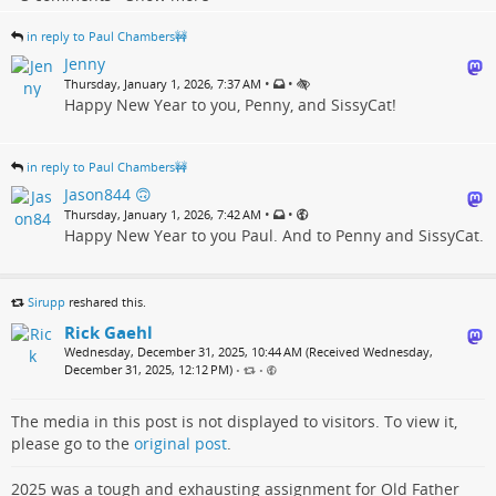
in reply to Paul Chambers🚧
Jenny
•
•
Thursday, January 1, 2026, 7:37 AM
Happy New Year to you, Penny, and SissyCat!
in reply to Paul Chambers🚧
Jason844 🙃
•
•
Thursday, January 1, 2026, 7:42 AM
Happy New Year to you Paul. And to Penny and SissyCat.
Sirupp
reshared this.
Rick Gaehl
Wednesday, December 31, 2025, 10:44 AM (Received Wednesday,
December 31, 2025, 12:12 PM)
•
•
The media in this post is not displayed to visitors. To view it,
please go to the
original post
.
2025 was a tough and exhausting assignment for Old Father