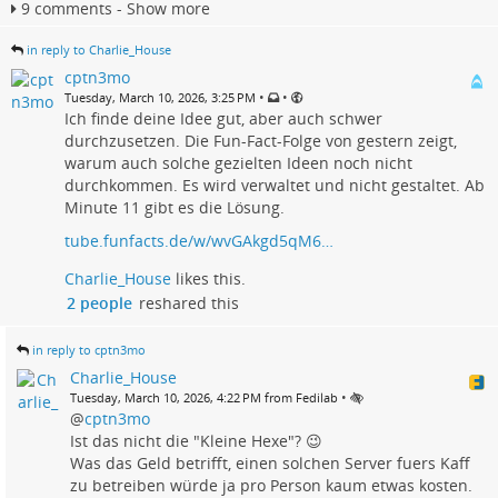
9 comments - Show more
in reply to Charlie_House
cptn3mo
•
•
Tuesday, March 10, 2026, 3:25 PM
Ich finde deine Idee gut, aber auch schwer
durchzusetzen. Die Fun-Fact-Folge von gestern zeigt,
warum auch solche gezielten Ideen noch nicht
durchkommen. Es wird verwaltet und nicht gestaltet. Ab
Minute 11 gibt es die Lösung.
tube.funfacts.de/w/wvGAkgd5qM6…
Charlie_House
likes this.
2 people
reshared this
in reply to cptn3mo
Charlie_House
•
Tuesday, March 10, 2026, 4:22 PM from Fedilab
@
cptn3mo
Ist das nicht die "Kleine Hexe"? 😉
Was das Geld betrifft, einen solchen Server fuers Kaff
zu betreiben würde ja pro Person kaum etwas kosten.