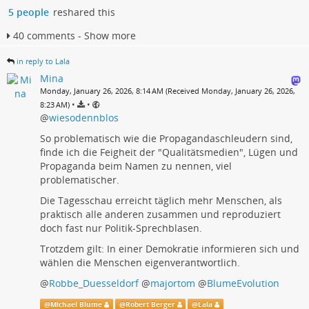
5 people
reshared this
40 comments - Show more
in reply to Lala
Mina
Monday, January 26, 2026, 8:14 AM (Received Monday, January 26, 2026,
•
•
8:23 AM)
@
wiesodennblos
So problematisch wie die Propagandaschleudern sind,
finde ich die Feigheit der "Qualitätsmedien", Lügen und
Propaganda beim Namen zu nennen, viel
problematischer.
Die Tagesschau erreicht täglich mehr Menschen, als
praktisch alle anderen zusammen und reproduziert
doch fast nur Politik-Sprechblasen.
Trotzdem gilt: In einer Demokratie informieren sich und
wählen die Menschen eigenverantwortlich.
@
Robbe_Duesseldorf
@
majortom
@
BlumeEvolution
@
Michael Blume
@
Robert Berger
@
Lala