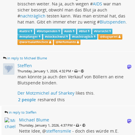
bisschen weiter. Na ja, auch wegen #
AIDS
war man
sicher besorgt, obwohl man das Blut ja auch
#
nachträglich
testen kann. Was man erstmal hat, das
hat man. Gibt eh immer eher zu wenig #
Blutspenden
.
#
satire
#
blutspenden
#
aids
#
Blut
#
Vorsicht
#
empfanger
#
stockschwul
#
nachtraglich
@
Bugspriet
@
wortsalatfinchen
@
Nefumanto
in reply to Michael Blume
Steffen
•
•
Thursday, January 1, 2026, 4:32 PM
man könnte ja auch den Verkauf von Böllern an eine
Blutspende binden.
Der Motzmichel auf Sharkey
likes this.
2 people
reshared this
in reply to Steffen
Michael Blume
•
•
Thursday, January 1, 2026, 4:37 PM
Nette Idee,
@
steffensmile
- doch dies würde m.E.