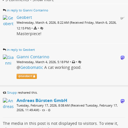
in reply to Gianni Contarino
Geobert
Wednesday, March 4, 2026, 8:22 AM (Received Friday, March 6, 2026,
•
•
12:15 PM)
Masterpiece!
in reply to Geobert
Gianni Contarino
•
•
Wednesday, March 4, 2026, 5:18 PM
@
Geobomatic
A cat working good.
@
Geobert
Sirupp
reshared this.
Andreas Bürsten GmbH
Tuesday, February 17, 2026, 8:08 AM (Received Tuesday, February 17,
2026, 11:49 AM)
•
•
The media in this post is not displayed to visitors. To view it,