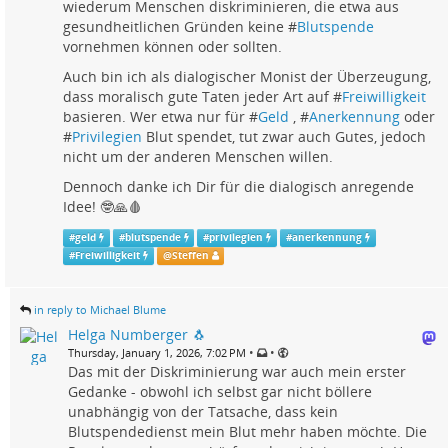
wiederum Menschen diskriminieren, die etwa aus
gesundheitlichen Gründen keine #
Blutspende
vornehmen können oder sollten.
Auch bin ich als dialogischer Monist der Überzeugung,
dass moralisch gute Taten jeder Art auf #
Freiwilligkeit
basieren. Wer etwa nur für #
Geld
, #
Anerkennung
oder
#
Privilegien
Blut spendet, tut zwar auch Gutes, jedoch
nicht um der anderen Menschen willen.
Dennoch danke ich Dir für die dialogisch anregende
Idee! 🤓🙏🩸
#
geld
#
blutspende
#
privilegien
#
anerkennung
#
Freiwilligkeit
@
Steffen
in reply to Michael Blume
Helga Numberger 🐧
•
•
Thursday, January 1, 2026, 7:02 PM
Das mit der Diskriminierung war auch mein erster
Gedanke - obwohl ich selbst gar nicht böllere
unabhängig von der Tatsache, dass kein
Blutspendedienst mein Blut mehr haben möchte. Die