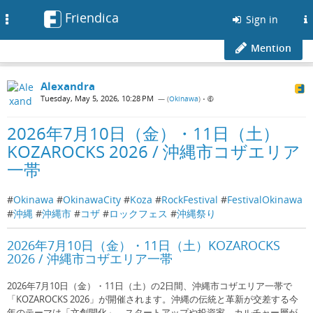
Friendica
Toggle
Sign in
navigation
Mention
Alexandra
Tuesday, May 5, 2026, 10:28 PM
— (
Okinawa
)
•
2026年7月10日（金）・11日（土）
KOZAROCKS 2026 / 沖縄市コザエリア
一帯
#
Okinawa
#
OkinawaCity
#
Koza
#
RockFestival
#
FestivalOkinawa
#
沖縄
#
沖縄市
#
コザ
#
ロックフェス
#
沖縄祭り
2026年7月10日（金）・11日（土）KOZAROCKS
2026 / 沖縄市コザエリア一帯
2026年7月10日（金）・11日（土）の2日間、沖縄市コザエリア一帯で
「KOZAROCKS 2026」が開催されます。沖縄の伝統と革新が交差する今
年のテーマは「文創開化」。スタートアップや投資家、カルチャー層が