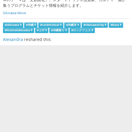
集うプログラムとチケット情報を紹介します。
Okinawa Move
#
okinawa
#
沖縄
#
rockfestival
#
沖縄市
#
OkinawaCity
#
koza
#
festivalokinawa
#
コザ
#
沖縄祭り
#
ロックフェス
Alexandra
reshared this.