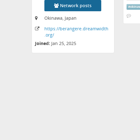
Network posts
#
okina
Okinawa, Japan
https:
/
/berangere
.dreamwidth
.org
/
Joined:
Jan 25, 2025