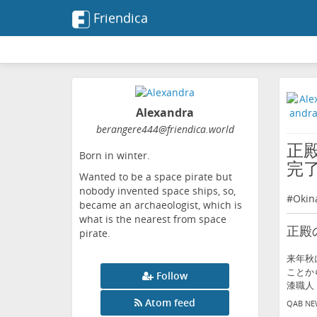
Friendica
Alexandra
berangere444
@friendica
.world
正
Born in winter.
完
Wanted to be a space pirate but
nobody invented space ships, so,
#
Okin
became an archaeologist, which is
what is the nearest from space
正殿
pirate.
来年秋
ことか
Follow
漆職人
Atom feed
QAB NEW