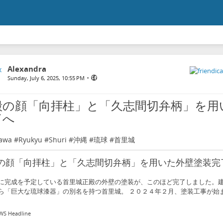
Alexandra
•
Sunday, July 6, 2025, 10:55 PM
殿の顔「向拝柱」と「久志間切弁柄」を用
了へ
awa
#
Ryukyu
#
Shuri
#
沖縄
#
琉球
#
首里城
の顔「向拝柱」と「久志間切弁柄」を用いた外壁塗装完
に完成を予定している首里城正殿の外壁の塗装が、このほど完了しました。
ら「巨大な琉球漆器」の別名を持つ首里城。 ２０２４年２月、塗装工事が始
S Headline