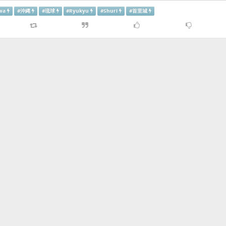
wa
#
沖縄
#
琉球
#
Ryukyu
#
Shuri
#
首里城