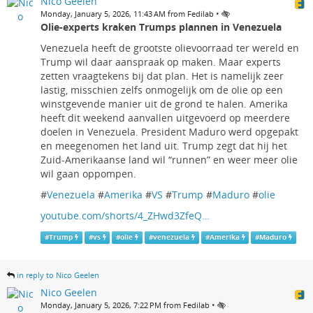
Nico Geelen
•
Monday, January 5, 2026, 11:43 AM from Fedilab
Olie-experts kraken Trumps plannen in Venezuela
Venezuela heeft de grootste olievoorraad ter wereld en
Trump wil daar aanspraak op maken. Maar experts
zetten vraagtekens bij dat plan. Het is namelijk zeer
lastig, misschien zelfs onmogelijk om de olie op een
winstgevende manier uit de grond te halen. Amerika
heeft dit weekend aanvallen uitgevoerd op meerdere
doelen in Venezuela. President Maduro werd opgepakt
en meegenomen het land uit. Trump zegt dat hij het
Zuid-Amerikaanse land wil “runnen” en weer meer olie
wil gaan oppompen.
#
Venezuela
#
Amerika
#
VS
#
Trump
#
Maduro
#
olie
youtube.com/shorts/4_ZHwd3ZfeQ…
#
Trump
#
vs
#
olie
#
venezuela
#
Amerika
#
Maduro
in reply to Nico Geelen
Nico Geelen
•
Monday, January 5, 2026, 7:22 PM from Fedilab