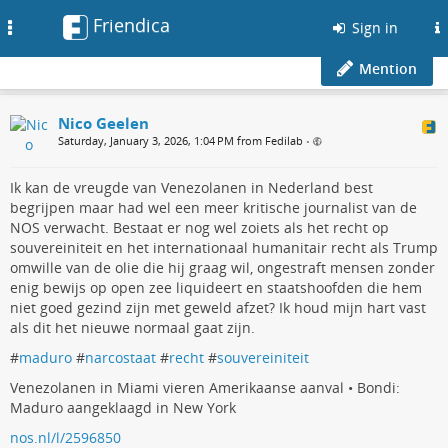
Friendica
Toggle
Sign in
navigation
Mention
Nico Geelen
Saturday, January 3, 2026, 1:04 PM from Fedilab
•
Ik kan de vreugde van Venezolanen in Nederland best
begrijpen maar had wel een meer kritische journalist van de
NOS verwacht. Bestaat er nog wel zoiets als het recht op
souvereiniteit en het internationaal humanitair recht als Trump
omwille van de olie die hij graag wil, ongestraft mensen zonder
enig bewijs op open zee liquideert en staatshoofden die hem
niet goed gezind zijn met geweld afzet? Ik houd mijn hart vast
als dit het nieuwe normaal gaat zijn.
#
maduro
#
narcostaat
#
recht
#
souvereiniteit
Venezolanen in Miami vieren Amerikaanse aanval • Bondi:
Maduro aangeklaagd in New York
nos.nl/l/2596850