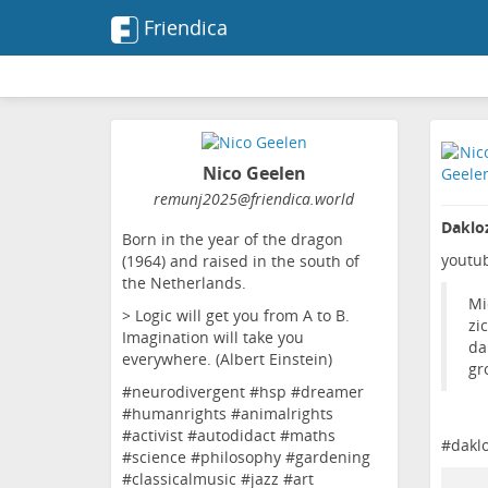
Friendica
Nico Geelen
remunj2025
@friendica
.world
Daklo
Born in the year of the dragon
youtu
(1964) and raised in the south of
the Netherlands.
Mi
> Logic will get you from A to B.
zi
Imagination will take you
da
everywhere. (Albert Einstein)
gr
#neurodivergent #hsp #dreamer
#humanrights #animalrights
#activist #autodidact #maths
#
dakl
#science #philosophy #gardening
#classicalmusic #jazz #art