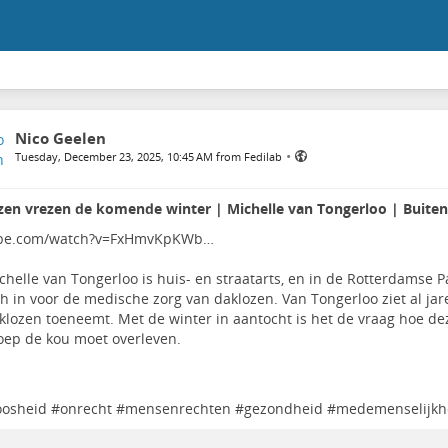
Nico Geelen
•
Tuesday, December 23, 2025, 10:45 AM from Fedilab
zen vrezen de komende winter | Michelle van Tongerloo | Buite
be.com/watch?v=FxHmvKpKWb…
chelle van Tongerloo is huis- en straatarts, en in de Rotterdamse Pa
ch in voor de medische zorg van daklozen. Van Tongerloo ziet al jar
klozen toeneemt. Met de winter in aantocht is het de vraag hoe de
oep de kou moet overleven.
oosheid
#
onrecht
#
mensenrechten
#
gezondheid
#
medemenselijkh