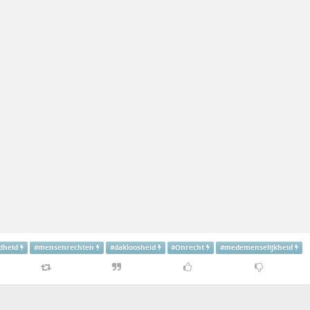
dheid
#
mensenrechten
#
dakloosheid
#
Onrecht
#
medemenselijkheid