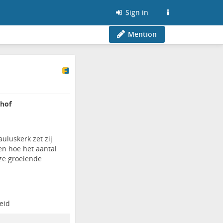
Sign in
Mention
nhof
uluskerk zet zij
en hoe het aantal
ze groeiende
eid