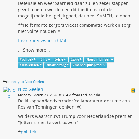
Defensie en weerbaarheid daar zullen zeker stappen
gezet moeten worden en dit biedt ons ook de
mogelijkheid het gelijk goed, dat heet SAMEN, te doen.
**Helft mantelzorgers vreest combinatie werk en zorg
niet vol te houden"*
fnv.nl/nieuwsbericht/al
...
Show more...
#
politiek
#
fnv
#
visie
#
zorg
#
bezuinigingen
#
Omdenken
#
mantelzorg
#
menselijkkapitaal
in reply to Nico Geelen
Nico Geelen
•
Monday, March 23, 2026, 8:35 AM from Fedilab
De klikspaan/landverrader/collaborateur doet me aan
Ros van Tonningen denken! 🤬
Wilders waarschuwt Trump voor Nederlandse premier.
"Jetten is niet te vertrouwen"
#
politiek