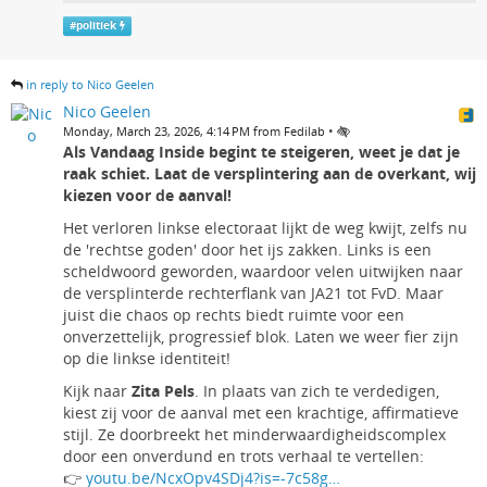
#
politiek
in reply to Nico Geelen
Nico Geelen
•
Monday, March 23, 2026, 4:14 PM from Fedilab
Als Vandaag Inside begint te steigeren, weet je dat je
raak schiet. Laat de versplintering aan de overkant, wij
kiezen voor de aanval!
Het verloren linkse electoraat lijkt de weg kwijt, zelfs nu
de 'rechtse goden' door het ijs zakken. Links is een
scheldwoord geworden, waardoor velen uitwijken naar
de versplinterde rechterflank van JA21 tot FvD. Maar
juist die chaos op rechts biedt ruimte voor een
onverzettelijk, progressief blok. Laten we weer fier zijn
op die linkse identiteit!
Kijk naar
Zita Pels
. In plaats van zich te verdedigen,
kiest zij voor de aanval met een krachtige, affirmatieve
stijl. Ze doorbreekt het minderwaardigheidscomplex
door een onverdund en trots verhaal te vertellen:
👉
youtu.be/NcxOpv4SDj4?is=-7c58g…