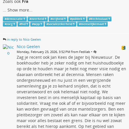
Zoals ook
Fra
...
Show more...
#
democratie
#
overheid
#
vrijheid
#
politiek
#
Rechtsstaat
#
zorg
#
fvd
#
wpp
#
socialezekerheid
#
menselijkemaat
in reply to Nico Geelen
Nico Geelen
•
Monday, February 23, 2026, 3:52 PM from Fedilab
Zag je recent ook Jan Kees de Jager bij Nieuwsuur. De
boekhouder heb je zeker nodig om het huishoudboekje
op orde te houden maar je hebt nog meer visie nodig en
daaraan ontbreekt het al decennia. Mensen raken
ondergesneeuwd en nu juist in een vergrijzende
samenleving ga je zo keihard snijden, dat is echt
onverantwoord en ook helemaal niet nodig. We
investeren best in ons menselijk kapitaal op basis van
solidariteit. Vraag me ook af of er bijvoorbeeld nog meer
kan worden gevraagd van onze mantelzorgers. Ben een
pleitbezorger om zoveel als kan naar elkaar om te kijken
maar voor alles bestaat een grens. Die is nu wel zowat
bereikt als het hierop aankomt. Op het gebied van