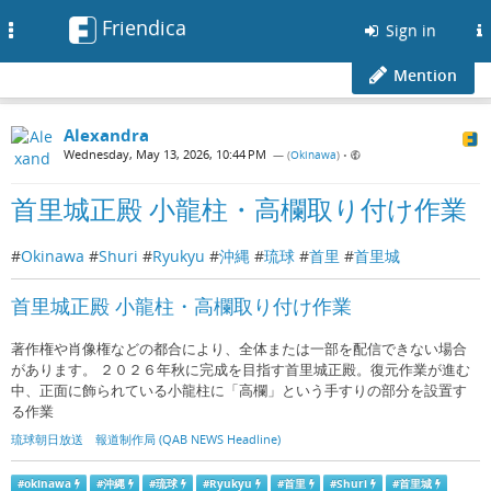
Friendica
Toggle
Sign in
navigation
Mention
Alexandra
Wednesday, May 13, 2026, 10:44 PM
— (
Okinawa
)
•
首里城正殿 小龍柱・高欄取り付け作業
#
Okinawa
#
Shuri
#
Ryukyu
#
沖縄
#
琉球
#
首里
#
首里城
首里城正殿 小龍柱・高欄取り付け作業
著作権や肖像権などの都合により、全体または一部を配信できない場合
があります。 ２０２６年秋に完成を目指す首里城正殿。復元作業が進む
中、正面に飾られている小龍柱に「高欄」という手すりの部分を設置す
る作業
琉球朝日放送 報道制作局 (QAB NEWS Headline)
#
okinawa
#
沖縄
#
琉球
#
Ryukyu
#
首里
#
Shuri
#
首里城