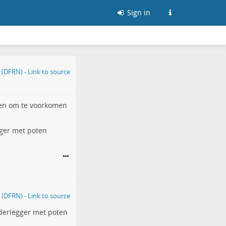
Sign in
gen om te voorkomen
gger met poten
derlegger met poten