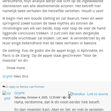
verbluffend, mijn analyse werpt ook licht op de ingewikkelde
identiteiten van alle deelnemende actoren. Het betreft hier
namelijk twee verhalen die hetzelfde vertellen. Houdt u vast!
Ik begin met een boude stelling en zal daaruit, heen en weer
springend zowel tussen de twee mythes als binnen de
chronologie van elk van beide, stap voor stap de voor de hand
liggende conclusies trekken. U zult zien dat een dergelijke
methode vruchtbaar zal blijken. Let wel: ik veronderstel bij de
lezer enige bekendheid met de twee verhalen in kwestie.
De stelling: Eva, de godin die de appel krijgt, is Aphrodite, en
Paris is de Slang. Op de appel staat geschreven "Voor de
mooiste" en dri
...
Show more...
Grymt
likes this.
in reply to Remco Lee Polman
Grymt
•
•
Saturday, October 4, 2025, 12:33 AM
Haha, verdomme, dat ik dit nooit eerder heb beseft.
En dan moesten Kaïn, Abel en Set, en niet te vergeten