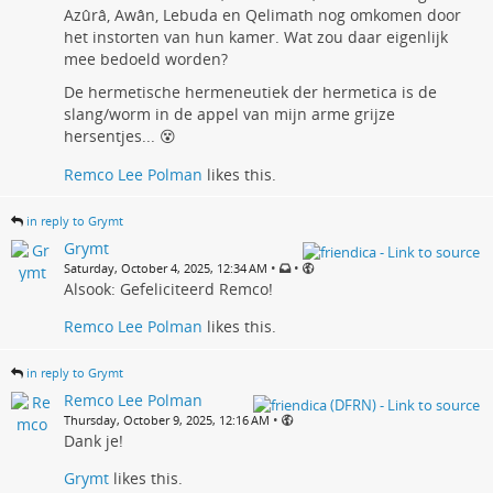
Azûrâ, Awân, Lebuda en Qelimath nog omkomen door
het instorten van hun kamer. Wat zou daar eigenlijk
mee bedoeld worden?
De hermetische hermeneutiek der hermetica is de
slang/worm in de appel van mijn arme grijze
hersentjes... 😵
Remco Lee Polman
likes this.
in reply to Grymt
Grymt
•
•
Saturday, October 4, 2025, 12:34 AM
Alsook: Gefeliciteerd Remco!
Remco Lee Polman
likes this.
in reply to Grymt
Remco Lee Polman
•
Thursday, October 9, 2025, 12:16 AM
Dank je!
Grymt
likes this.