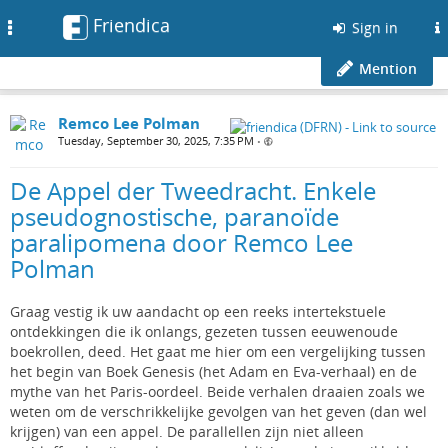
Friendica
Toggle
Sign in
navigation
Mention
Remco Lee Polman
Tuesday, September 30, 2025, 7:35 PM
•
De Appel der Tweedracht. Enkele
pseudognostische, paranoïde
paralipomena door Remco Lee
Polman
Graag vestig ik uw aandacht op een reeks intertekstuele
ontdekkingen die ik onlangs, gezeten tussen eeuwenoude
boekrollen, deed. Het gaat me hier om een vergelijking tussen
het begin van Boek Genesis (het Adam en Eva-verhaal) en de
mythe van het Paris-oordeel. Beide verhalen draaien zoals we
weten om de verschrikkelijke gevolgen van het geven (dan wel
krijgen) van een appel. De parallellen zijn niet alleen