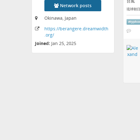
台風
Network posts
琉球朝日放
Okinawa, Japan
#
typho
https:
/
/berangere
.dreamwidth
.org
/
Joined:
Jan 25, 2025