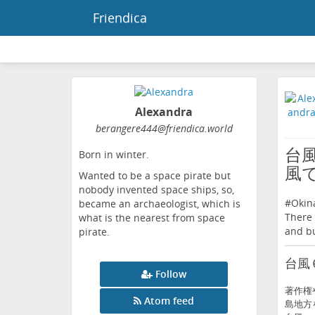
Friendica
Alexandra
berangere444
@friendica
.world
台
Born in winter.
風
Wanted to be a space pirate but
nobody invented space ships, so,
#
Okin
became an archaeologist, which is
There 
what is the nearest from space
and bu
pirate.
台風
Follow
著作権
Atom feed
島地方