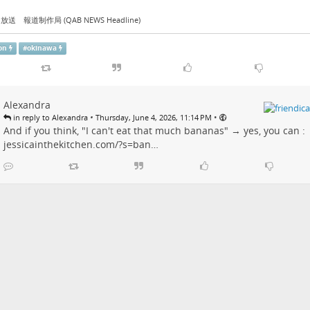
送 報道制作局 (QAB NEWS Headline)
on
#
okinawa
Alexandra
•
•
in reply to Alexandra
Thursday, June 4, 2026, 11:14 PM
And if you think, "I can't eat that much bananas" → yes, you can :
jessicainthekitchen.com/?s=ban…