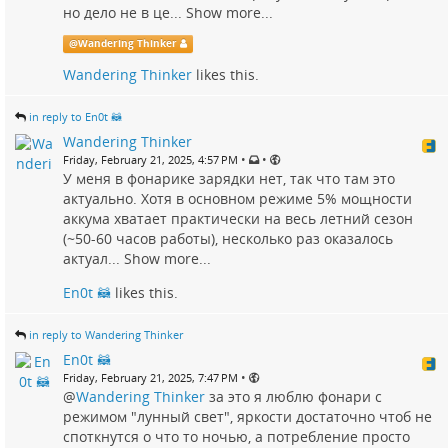
но дело не в це...
Show more...
@
Wandering Thinker
Wandering Thinker
likes this.
in reply to En0t 🦝
Wandering Thinker
•
•
Friday, February 21, 2025, 4:57 PM
У меня в фонарике зарядки нет, так что там это
актуально. Хотя в основном режиме 5% мощности
аккума хватает практически на весь летний сезон
(~50-60 часов работы), несколько раз оказалось
актуал...
Show more...
En0t 🦝
likes this.
in reply to Wandering Thinker
En0t 🦝
•
Friday, February 21, 2025, 7:47 PM
@
Wandering Thinker
за это я люблю фонари с
режимом "лунный свет", яркости достаточно чтоб не
споткнутся о что то ночью, а потребление просто