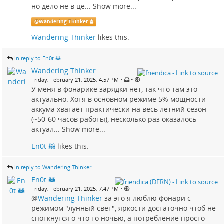
но дело не в це...
Show more...
@
Wandering Thinker
Wandering Thinker
likes this.
in reply to En0t 🦝
Wandering Thinker
•
•
Friday, February 21, 2025, 4:57 PM
У меня в фонарике зарядки нет, так что там это
актуально. Хотя в основном режиме 5% мощности
аккума хватает практически на весь летний сезон
(~50-60 часов работы), несколько раз оказалось
актуал...
Show more...
En0t 🦝
likes this.
in reply to Wandering Thinker
En0t 🦝
•
Friday, February 21, 2025, 7:47 PM
@
Wandering Thinker
за это я люблю фонари с
режимом "лунный свет", яркости достаточно чтоб не
споткнутся о что то ночью, а потребление просто