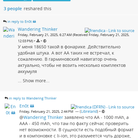
3 people
reshared this
in reply to En0t 🦝
Wandering Thinker
Friday, February 21, 2025, 6:27 AM (Received Friday, February 21, 2025,
•
•
12:03 PM)
У меня 18650 такой в фонарике. Действительно
удобная штука. А вот АА таких не встречал, к
сожалению. В гарминовский навигатор очень
актуально, чтобы не возить несколько комплектов
аккумуля
...
Show more...
in reply to Wandering Thinker
En0t 🦝
— (
Libreland
)
•
Friday, February 21, 2025, 2:44 PM
@
Wandering Thinker
заявлено что AA - 1000 mAh, а
AAA - 450 mAh, что там по факту сейчас проверить
нет возможности. В сущности есть подобный формат
и в компоновке с li-ion, это разумеется чуть дороже,