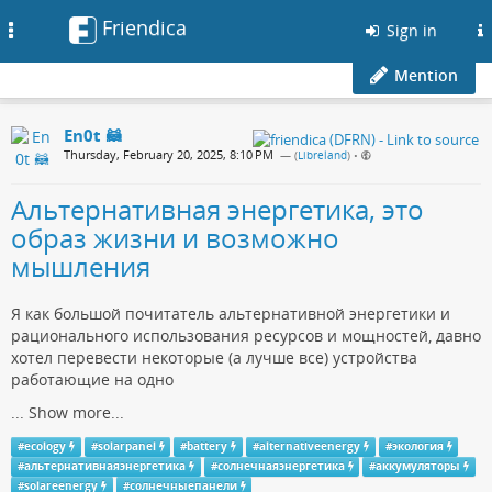
Friendica
Toggle
Sign in
navigation
Mention
En0t 🦝
Thursday, February 20, 2025, 8:10 PM
— (
Libreland
)
•
Альтернативная энергетика, это
образ жизни и возможно
мышления
Я как большой почитатель альтернативной энергетики и
рационального использования ресурсов и мощностей, давно
хотел перевести некоторые (а лучше все) устройства
работающие на одно
...
Show more...
#
ecology
#
solarpanel
#
battery
#
alternativeenergy
#
экология
#
альтернативнаяэнергетика
#
солнечнаяэнергетика
#
аккумуляторы
#
solareenergy
#
солнечныепанели