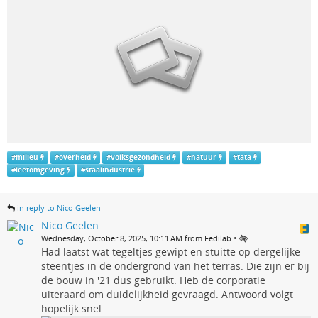
#
milieu
#
overheid
#
volksgezondheid
#
natuur
#
tata
#
leefomgeving
#
staalindustrie
in reply to Nico Geelen
Nico Geelen
•
Wednesday, October 8, 2025, 10:11 AM from Fedilab
Had laatst wat tegeltjes gewipt en stuitte op dergelijke
steentjes in de ondergrond van het terras. Die zijn er bij
de bouw in '21 dus gebruikt. Heb de corporatie
uiteraard om duidelijkheid gevraagd. Antwoord volgt
hopelijk snel.