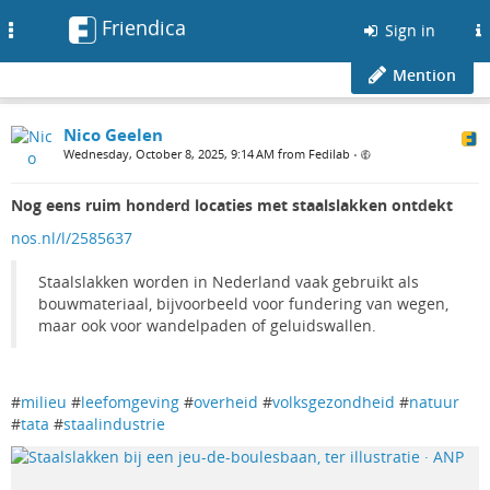
Friendica
Toggle
Sign in
navigation
Mention
Nico Geelen
Wednesday, October 8, 2025, 9:14 AM from Fedilab
•
Nog eens ruim honderd locaties met staalslakken ontdekt
nos.nl/l/2585637
Staalslakken worden in Nederland vaak gebruikt als
bouwmateriaal, bijvoorbeeld voor fundering van wegen,
maar ook voor wandelpaden of geluidswallen.
#
milieu
#
leefomgeving
#
overheid
#
volksgezondheid
#
natuur
#
tata
#
staalindustrie