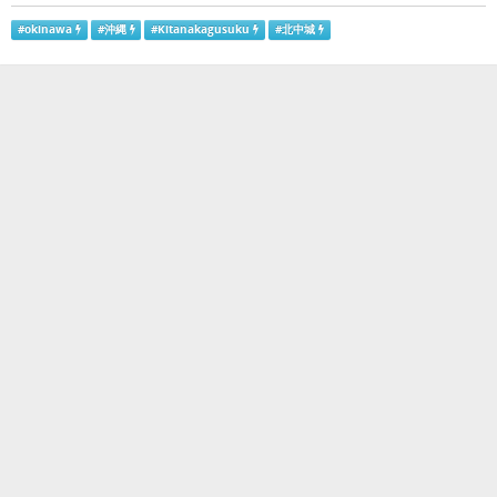
#
okinawa
#
沖縄
#
Kitanakagusuku
#
北中城