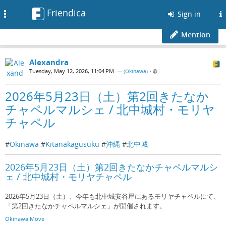
Friendica
Toggle
Sign in
navigation
Mention
Alexandra
Tuesday, May 12, 2026, 11:04 PM
— (
Okinawa
)
•
2026年5月23日（土）第2回きたなか
チャペルマルシェ / 北中城村・モリヤ
チャペル
#
Okinawa
#
Kitanakagusuku
#
沖縄
#
北中城
2026年5月23日（土）第2回きたなかチャペルマルシ
ェ / 北中城村・モリヤチャペル
2026年5月23日（土）、今年も北中城安谷屋にあるモリヤチャペルにて、
「第2回きたなかチャペルマルシェ」が開催されます。
Okinawa Move