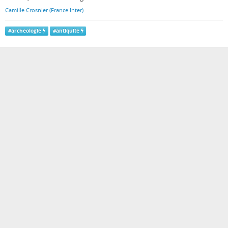
Camille Crosnier (France Inter)
#
archeologie
#
antiquite