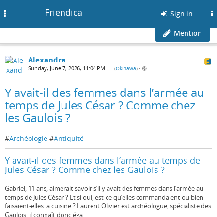
Friendica
Toggle
Sign in
navigation
Mention
Alexandra
Sunday, June 7, 2026, 11:04 PM
— (
Okinawa
)
•
Y avait-il des femmes dans l’armée au
temps de Jules César ? Comme chez
les Gaulois ?
#
Archéologie
#
Antiquité
Y avait-il des femmes dans l’armée au temps de
Jules César ? Comme chez les Gaulois ?
Gabriel, 11 ans, aimerait savoir s’il y avait des femmes dans l’armée au
temps de Jules César ? Et si oui, est-ce qu’elles commandaient ou bien
faisaient-elles la cuisine ? Laurent Olivier est archéologue, spécialiste des
Gaulois, il connaît donc éga…