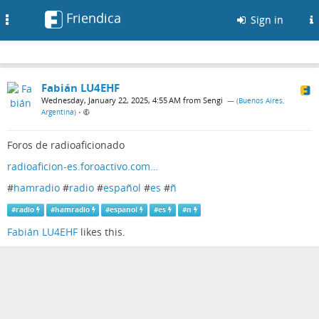
Friendica
Toggle
Sign in
navigation
Fabián LU4EHF
Wednesday, January 22, 2025, 4:55 AM from Sengi
— (
Buenos Aires,
Argentina
)
•
Foros de radioaficionado
radioaficion-es.foroactivo.com…
#
hamradio
#
radio
#
español
#
es
#
ñ
#
radio
#
hamradio
#
espanol
#
es
#
n
Fabián LU4EHF
likes this.