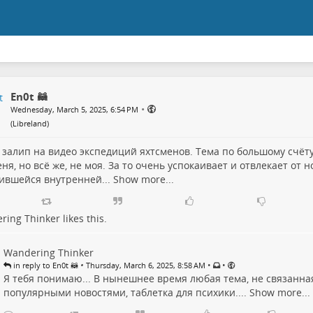
En0t 🦝
•
Wednesday, March 5, 2025, 6:54 PM
(
Libreland
)
 залип на видео экспедиций яхтсменов. Тема по большому счёту
ня, но всё же, не моя. За то очень успокаивает и отвлекает от н
ившейся внутренней...
Show more...
ring Thinker
likes this.
Wandering Thinker
•
•
•
in reply to En0t 🦝
Thursday, March 6, 2025, 8:58 AM
Я тебя понимаю... В нынешнее время любая тема, не связанна
популярными новостями, таблетка для психики....
Show more...