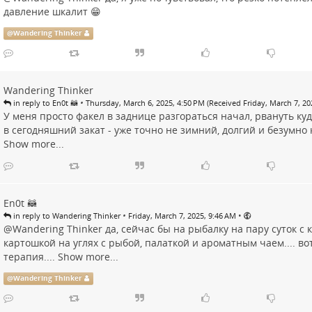
давление шкалит 😁
@
Wandering Thinker
Wandering Thinker
•
in reply to En0t 🦝
Thursday, March 6, 2025, 4:50 PM (Received Friday, March 7, 20
У меня просто факел в заднице разгораться начал, рвануть ку
в сегодняшний закат - уже точно не зимний, долгий и безумно 
Show more...
En0t 🦝
•
•
in reply to Wandering Thinker
Friday, March 7, 2025, 9:46 AM
@
Wandering Thinker
да, сейчас бы на рыбалку на пару суток с 
картошкой на углях с рыбой, палаткой и ароматным чаем.... во
терапия....
Show more...
@
Wandering Thinker