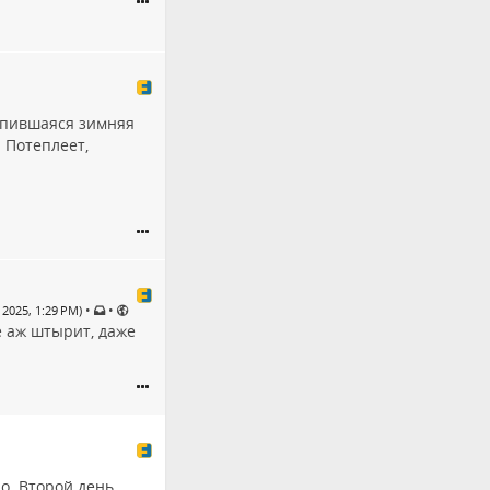
опившаяся зимняя
 Потеплеет,
•
•
 2025, 1:29 PM)
е аж штырит, даже
ло. Второй день