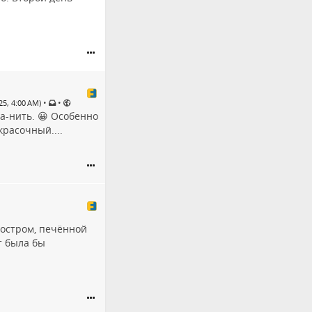
•
•
25, 4:00 AM)
да-нить. 😀 Особенно
красочный....
костром, печённой
т была бы