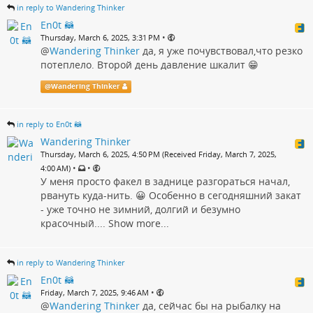
in reply to Wandering Thinker
En0t 🦝
•
Thursday, March 6, 2025, 3:31 PM
@
Wandering Thinker
да, я уже почувствовал,что резко
потеплело. Второй день давление шкалит 😁
@
Wandering Thinker
in reply to En0t 🦝
Wandering Thinker
Thursday, March 6, 2025, 4:50 PM (Received Friday, March 7, 2025,
•
•
4:00 AM)
У меня просто факел в заднице разгораться начал,
рвануть куда-нить. 😀 Особенно в сегодняшний закат
- уже точно не зимний, долгий и безумно
красочный....
Show more...
in reply to Wandering Thinker
En0t 🦝
•
Friday, March 7, 2025, 9:46 AM
@
Wandering Thinker
да, сейчас бы на рыбалку на