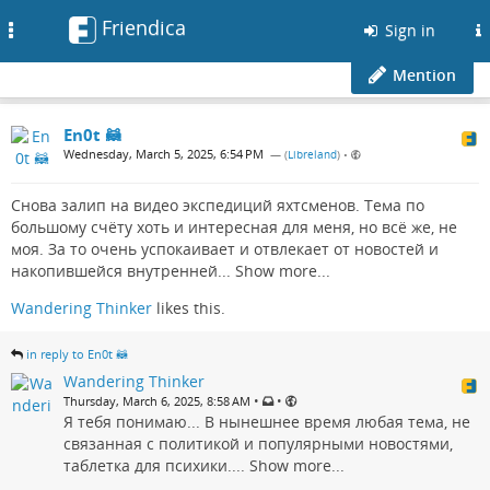
Friendica
Toggle
Sign in
navigation
Mention
En0t 🦝
Wednesday, March 5, 2025, 6:54 PM
— (
Libreland
)
•
Снова залип на видео экспедиций яхтсменов. Тема по
большому счёту хоть и интересная для меня, но всё же, не
моя. За то очень успокаивает и отвлекает от новостей и
накопившейся внутренней...
Show more...
Wandering Thinker
likes this.
in reply to En0t 🦝
Wandering Thinker
•
•
Thursday, March 6, 2025, 8:58 AM
Я тебя понимаю... В нынешнее время любая тема, не
связанная с политикой и популярными новостями,
таблетка для психики....
Show more...