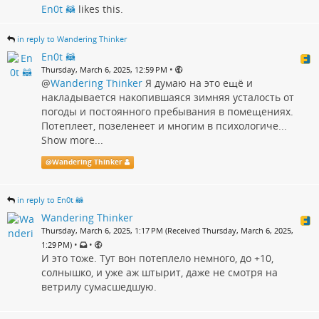
En0t 🦝
likes this.
in reply to Wandering Thinker
En0t 🦝
•
Thursday, March 6, 2025, 12:59 PM
@
Wandering Thinker
Я думаю на это ещё и
накладывается накопившаяся зимняя усталость от
погоды и постоянного пребывания в помещениях.
Потеплеет, позеленеет и многим в психологиче...
Show more...
@
Wandering Thinker
in reply to En0t 🦝
Wandering Thinker
Thursday, March 6, 2025, 1:17 PM (Received Thursday, March 6, 2025,
•
•
1:29 PM)
И это тоже. Тут вон потеплело немного, до +10,
солнышко, и уже аж штырит, даже не смотря на
ветрилу сумасшедшую.