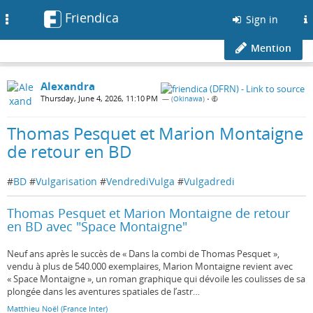
Friendica
Toggle
Sign in
navigation
Mention
Alexandra
Thursday, June 4, 2026, 11:10 PM
— (
Okinawa
)
•
Thomas Pesquet et Marion Montaigne
de retour en BD
#
BD
#
Vulgarisation
#
VendrediVulga
#
Vulgadredi
Thomas Pesquet et Marion Montaigne de retour
en BD avec "Space Montaigne"
Neuf ans après le succès de « Dans la combi de Thomas Pesquet »,
vendu à plus de 540.000 exemplaires, Marion Montaigne revient avec
« Space Montaigne », un roman graphique qui dévoile les coulisses de sa
plongée dans les aventures spatiales de l’astr…
Matthieu Noël (France Inter)