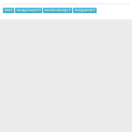
#
bd
#
vulgarisation
#
vendredivulga
#
vulgadredi