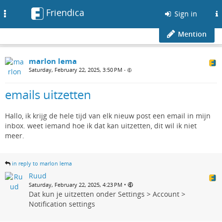
Friendica
Toggle
Sign in
navigation
Mention
marlon lema
Saturday, February 22, 2025, 3:50 PM
•
emails uitzetten
Hallo, ik krijg de hele tijd van elk nieuw post een email in mijn
inbox. weet iemand hoe ik dat kan uitzetten, dit wil ik niet
meer.
in reply to marlon lema
Ruud
•
Saturday, February 22, 2025, 4:23 PM
Dat kun je uitzetten onder Settings > Account >
Notification settings