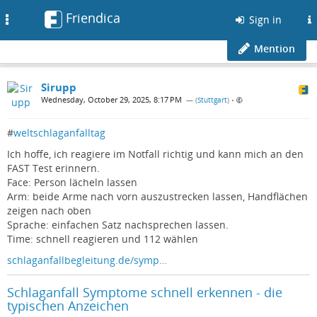
Friendica
Toggle
Sign in
navigation
Mention
Sirupp
Wednesday, October 29, 2025, 8:17 PM
— (
Stuttgart
)
•
#
weltschlaganfalltag
Ich hoffe, ich reagiere im Notfall richtig und kann mich an den
FAST Test erinnern.
Face: Person lächeln lassen
Arm: beide Arme nach vorn auszustrecken lassen, Handflächen
zeigen nach oben
Sprache: einfachen Satz nachsprechen lassen.
Time: schnell reagieren und 112 wählen
schlaganfallbegleitung.de/symp…
Schlaganfall Symptome schnell erkennen - die
typischen Anzeichen