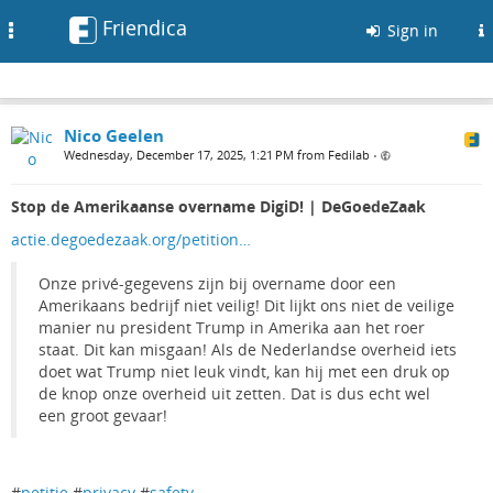
Friendica
Toggle
Sign in
navigation
Nico Geelen
Wednesday, December 17, 2025, 1:21 PM from Fedilab
•
Stop de Amerikaanse overname DigiD! | DeGoedeZaak
actie.degoedezaak.org/petition…
Onze privé-gegevens zijn bij overname door een
Amerikaans bedrijf niet veilig! Dit lijkt ons niet de veilige
manier nu president Trump in Amerika aan het roer
staat. Dit kan misgaan! Als de Nederlandse overheid iets
doet wat Trump niet leuk vindt, kan hij met een druk op
de knop onze overheid uit zetten. Dat is dus echt wel
een groot gevaar!
#
petitie
#
privacy
#
safety