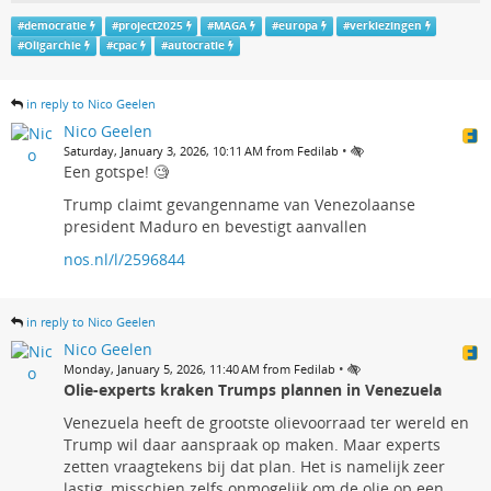
#
democratie
#
project2025
#
MAGA
#
europa
#
verkiezingen
#
Oligarchie
#
cpac
#
autocratie
in reply to Nico Geelen
Nico Geelen
•
Saturday, January 3, 2026, 10:11 AM from Fedilab
Een gotspe! 🧐
Trump claimt gevangenname van Venezolaanse
president Maduro en bevestigt aanvallen
nos.nl/l/2596844
in reply to Nico Geelen
Nico Geelen
•
Monday, January 5, 2026, 11:40 AM from Fedilab
Olie-experts kraken Trumps plannen in Venezuela
Venezuela heeft de grootste olievoorraad ter wereld en
Trump wil daar aanspraak op maken. Maar experts
zetten vraagtekens bij dat plan. Het is namelijk zeer
lastig, misschien zelfs onmogelijk om de olie op een