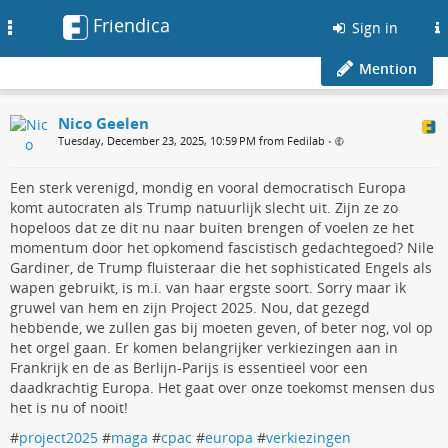
Friendica
Toggle
Sign in
navigation
Mention
Nico Geelen
Tuesday, December 23, 2025, 10:59 PM from Fedilab
•
Een sterk verenigd, mondig en vooral democratisch Europa
komt autocraten als Trump natuurlijk slecht uit. Zijn ze zo
hopeloos dat ze dit nu naar buiten brengen of voelen ze het
momentum door het opkomend fascistisch gedachtegoed? Nile
Gardiner, de Trump fluisteraar die het sophisticated Engels als
wapen gebruikt, is m.i. van haar ergste soort. Sorry maar ik
gruwel van hem en zijn Project 2025. Nou, dat gezegd
hebbende, we zullen gas bij moeten geven, of beter nog, vol op
het orgel gaan. Er komen belangrijker verkiezingen aan in
Frankrijk en de as Berlijn-Parijs is essentieel voor een
daadkrachtig Europa. Het gaat over onze toekomst mensen dus
het is nu of nooit!
#
project2025
#
maga
#
cpac
#
europa
#
verkiezingen