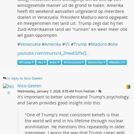
winstgevende manier uit de grond te halen. Amerika
heeft dit weekend aanvallen uitgevoerd op meerdere
doelen in Venezuela. President Maduro werd opgepakt
en meegenomen het land uit. Trump zegt dat hij het
Zuid-Amerikaanse land wil “runnen” en weer meer olie
wil gaan oppompen.
#
Venezuela
#
Amerika
#
VS
#
Trump
#
Maduro
#
olie
youtube.com/shorts/4_ZHwd3ZfeQ…
#
Trump
#
vs
#
olie
#
venezuela
#
Amerika
#
Maduro
in reply to Nico Geelen
Nico Geelen
•
Wednesday, January 7, 2026, 8:05 AM from Fedilab
It's important to better understand Trump's psychology,
and Sarah provides good insight into this.
"One of Trump's most consistent beliefs is that
the world will end in his lifetime through nuclear
annihilation. He mentions this repeatedly in older
interviews. I worry the way that Trump copes with