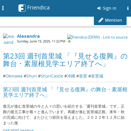
Friendica
Toggle
Sign in
navigation
Mention
Alexandra
Sunday, June 15, 2025, 11:22 PM
•
第23回 週刊首里城 「『見せる復興』の
舞台・素屋根見学エリア終了へ」
#
Okinawa
#
Shuri
#
ShuriCastle
#
沖縄
#
首里
#
首里城
第23回 週刊首里城 「『見せる復興』の舞台・素屋根
見学エリア終了へ」
復元が進む首里城の今と人々の思いを紹介する「週刊首里城」です。正
殿の復元工事が着々と進んでいます。再建が進む首里城正殿。来年・秋
の完成に向けて、またひとつ節目を迎えました。２０２２年１１月に始
まった復
QAB NEWS Headline