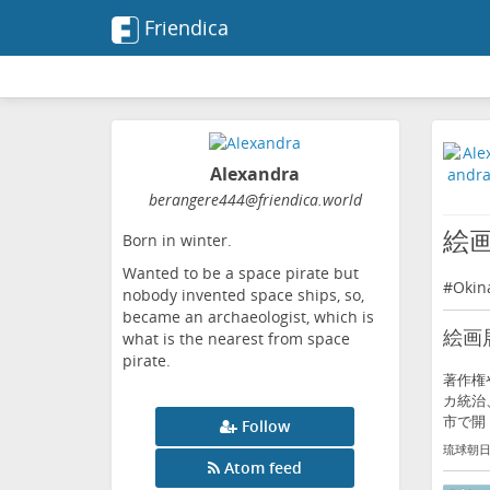
Friendica
Alexandra
berangere444
@friendica
.world
絵
Born in winter.
Wanted to be a space pirate but
#
Okin
nobody invented space ships, so,
became an archaeologist, which is
絵画
what is the nearest from space
pirate.
著作権
カ統治
市で開
Follow
琉球朝日放
Atom feed