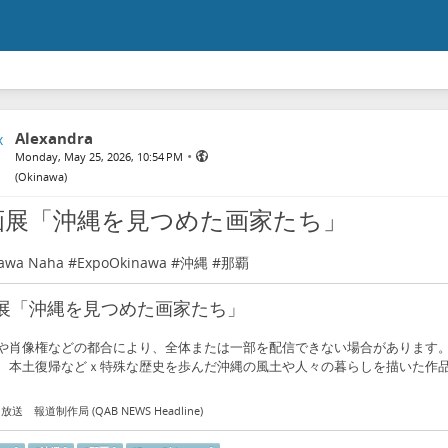
Alexandra
•
Monday, May 25, 2026, 10:54 PM
(
Okinawa
)
画展「沖縄を見つめた画家たち」
awa
Naha #
ExpoOkinawa
#
沖縄
#
那覇
展「沖縄を見つめた画家たち」
や肖像権などの都合により、全体または一部を配信できない場合があります。
、本土復帰などｘ特殊な歴史を歩んだ沖縄の風土や人々の暮らしを描いた作
送 報道制作局 (QAB NEWS Headline)