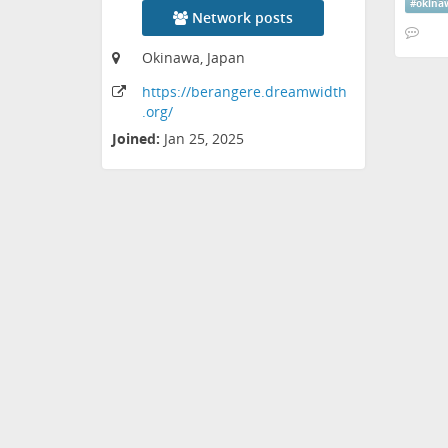
#
okina
Network posts
Okinawa, Japan
https:
/
/berangere
.dreamwidth
.org
/
Joined:
Jan 25, 2025