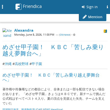
Friendica
Toggle
Sign in
navigation
Mention
Alexandra
Monday, June 8, 2026, 11:00 PM
— (
Okinawa
)
•
めざせ甲子園！ ＫＢＣ「苦しみ乗り
越え夢舞台へ」
#
沖縄
#
高校野球
#
甲子園
めざせ甲子園！ ＫＢＣ「苦しみ乗り越え夢舞台
へ」
著作権や肖像権などの都合により、全体または一部を配信できない場合
があります。 「めざせ甲子園」きょうはＫＢＣです。新チームで挑んだ
公式戦はすべてベスト４入り。夏の頂点を見据えた矢先、チームを支え
ていた
琉球朝日放送 報道制作局 (QAB NEWS Headline)