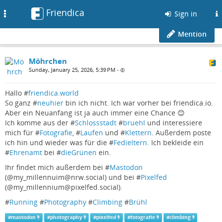
Friendica
Toggle
Sign in
navigation
Mention
Möhrchen
Sunday, January 25, 2026, 5:39 PM
•
Hallo #
friendica.world
So ganz #
neuhier
bin ich nicht. Ich war vorher bei friendica.io.
Aber ein Neuanfang ist ja auch immer eine Chance 😊
Ich komme aus der #
Schlossstadt
#
bruehl
und interessiere
mich für #
Fotografie
, #
Laufen
und #
Klettern
. Außerdem poste
ich hin und wieder was für die #
Fedieltern
. Ich bekleide ein
#
Ehrenamt
bei #
dieGrünen
ein.
Ihr findet mich außerdem bei #
Mastodon
(@my_millennuim@nrw.social) und bei #
Pixelfed
(@my_millennium@pixelfed.social).
#
Running
#
Photography
#
Climbing
#
Brühl
#
mastodon
#
photography
#
pixelfed
#
fotografie
#
climbing