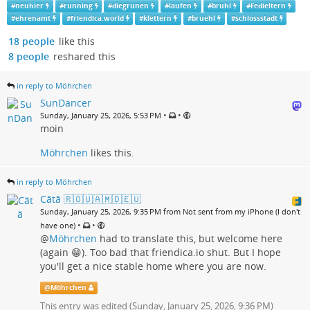
#
neuhier
#
running
#
diegrunen
#
laufen
#
bruhl
#
Fedieltern
#
ehrenamt
#
friendica.world
#
klettern
#
bruehl
#
schlossstadt
18 people
like this
8 people
reshared this
in reply to Möhrchen
SunDancer
•
•
Sunday, January 25, 2026, 5:53 PM
moin
Möhrchen
likes this.
in reply to Möhrchen
Cătă 🇷🇴🇺🇦🇲🇩🇪🇺
Sunday, January 25, 2026, 9:35 PM from Not sent from my iPhone (I don't
•
•
have one)
@
Möhrchen
had to translate this, but welcome here
(again 😁). Too bad that friendica.io shut. But I hope
you'll get a nice stable home where you are now.
@
Möhrchen
This entry was edited (
Sunday, January 25, 2026, 9:36 PM
)