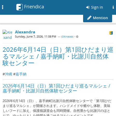
Friendica
Toggle
Sign in
navigation
Mention
Alexandra
Sunday, June 7, 2026, 11:08 PM
— (
Okinawa
)
•
2026年6月14日（日）第1回ひだまり巡
るマルシェ / 嘉手納町・比謝川自然体
験センター
#
沖縄
#
嘉手納
2026年6月14日（日）第1回ひだまり巡るマルシェ /
嘉手納町・比謝川自然体験センター
2026年6月14日（日）、嘉手納町比謝川自然体験センターで「第1回ひだ
まり巡るマルシェ」が開催されます。ハンドメイドや癒やし体験、美味
しいフードに加え、保護猫譲渡会も同時開催。自然豊かな比謝川のほと
りで、ゆったりとした時間を過ごせるマルシェイベントです。