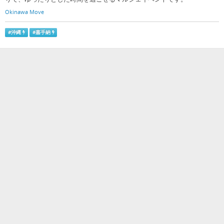
Okinawa Move
#
沖縄
#
嘉手納