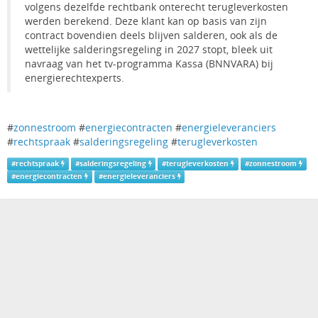
volgens dezelfde rechtbank onterecht terugleverkosten
werden berekend. Deze klant kan op basis van zijn
contract bovendien deels blijven salderen, ook als de
wettelijke salderingsregeling in 2027 stopt, bleek uit
navraag van het tv-programma Kassa (BNNVARA) bij
energierechtexperts.
#
zonnestroom
#
energiecontracten
#
energieleveranciers
#
rechtspraak
#
salderingsregeling
#
terugleverkosten
#
rechtspraak
#
salderingsregeling
#
terugleverkosten
#
zonnestroom
#
energiecontracten
#
energieleveranciers