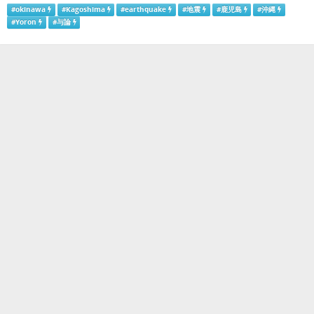
#
okinawa
#
Kagoshima
#
earthquake
#
地震
#
鹿児島
#
沖縄
#
Yoron
#
与論