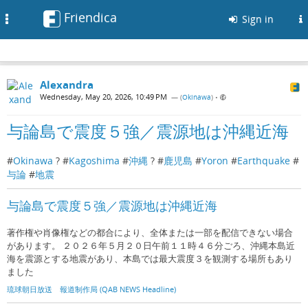
Friendica
Toggle
Sign in
navigation
Alexandra
Wednesday, May 20, 2026, 10:49 PM
— (
Okinawa
)
•
与論島で震度５強／震源地は沖縄近海
#
Okinawa
? #
Kagoshima
#
沖縄
? #
鹿児島
#
Yoron
#
Earthquake
#
与論
#
地震
与論島で震度５強／震源地は沖縄近海
著作権や肖像権などの都合により、全体または一部を配信できない場合
があります。 ２０２６年５月２０日午前１１時４６分ごろ、沖縄本島近
海を震源とする地震があり、本島では最大震度３を観測する場所もあり
ました
琉球朝日放送 報道制作局 (QAB NEWS Headline)