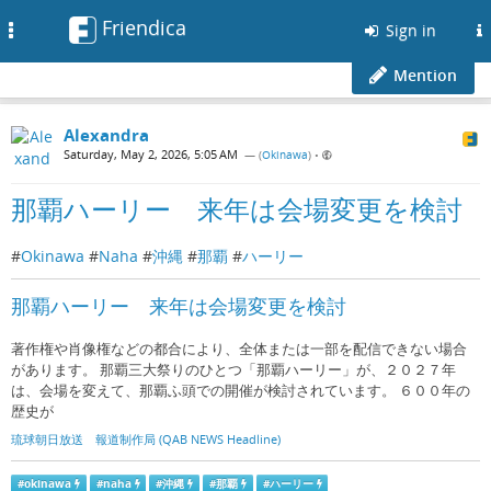
Friendica
Toggle
Sign in
navigation
Mention
Alexandra
Saturday, May 2, 2026, 5:05 AM
— (
Okinawa
)
•
那覇ハーリー 来年は会場変更を検討
#
Okinawa
#
Naha
#
沖縄
#
那覇
#
ハーリー
那覇ハーリー 来年は会場変更を検討
著作権や肖像権などの都合により、全体または一部を配信できない場合
があります。 那覇三大祭りのひとつ「那覇ハーリー」が、２０２７年
は、会場を変えて、那覇ふ頭での開催が検討されています。 ６００年の
歴史が
琉球朝日放送 報道制作局 (QAB NEWS Headline)
#
okinawa
#
naha
#
沖縄
#
那覇
#
ハーリー