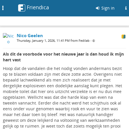
Friendica
Toggle
Sign in
navigation
Nico Geelen
Thursday, January 1, 2026, 11:41 PM from Fedilab
•
Als dit de voorbode voor het nieuwe jaar is dan houd ik mijn
hart vast
Hoop dat de vandalen die het nodig vonden andermans bezit
op te blazen voldaan zijn met deze zotte actie. Overigens niet
bepaald lachwekkend als men zich realiseert dat je met
dergelijke explosieven een dodelijke aanslag kunt plegen. Het
mobiele toilet dat hier ons uitzicht verziekte is er nu dus mee
opgeblazen. Wellicht was dat die harde klap van even na
tweeën vannacht. Eerder die nacht werd het schijthuis ook al
eens onder vuur genomen waarbij rook en vuur te zien was
maar het daar toen bij bleef. Het was natuurlijk handiger
geweest om deze lelijkerd na voltooiing van werkzaamheden
gelijk op te ruimen. Je weet toch dat zoiets mogelijk ten prooi